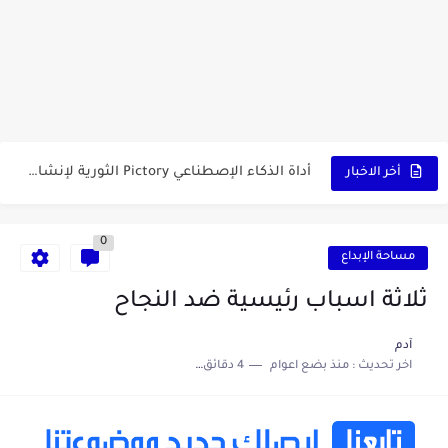
كشاف Wurkkos HD03 بقوة إضاءة احترافية و تصميم مميز ومتين...
أداة الذكاء الإصطناعي Pictory الثورية لإنشاء الفيديوهات باحتراف… من النص...
أخر الاخبار
أول لابتوب قابل للطي من هواوي! MateBook X Fold Ultimate...
0
الدليل الكامل لإنشاء قناة يوتيوب ناجحة والربح منها للمبتدئين في...
مساحة الإبداع
vidIQ: دليلك الذكي لتحسين سيو اليوتيوب ورفع نسبة المشاهدات 2025
ثلاثة اسباب رئيسية ضد النجاح
أفضل ثلاث برامج في رمضان 2025: دليل شامل لأفضل التطبيقات...
آدم
اخر تحديث :
منذ بضع اعوام
4 دقائق للقراءة
كيفية الاستعلام عن نتائج مسابقة سوناطراك 2025: الدليل الشامل
منحة البطالة الجزائرية 2025 دليل تجديد المنحة بسرعة وسهولة