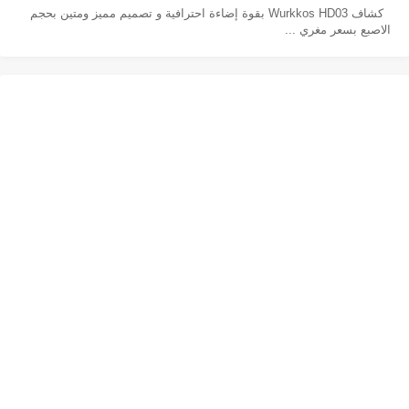
كشاف Wurkkos HD03 بقوة إضاءة احترافية و تصميم مميز ومتين بحجم
الاصبع بسعر مغري ...