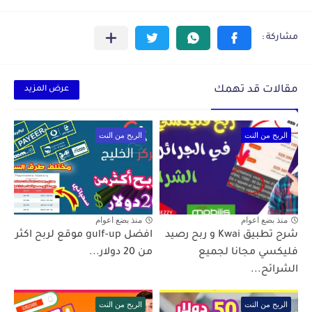
مقالات قد تهمك
عرض المزيد
الربح من النت
الربح من النت
منذ بضع اعوام
منذ بضع اعوام
شرح تطبيق Kwai و ربح رصيد
افضل gulf-up موقع لربح اكثر
فليكسي مجانا لجميع
من 20 دولار...
الشرائح...
الربح من النت
الربح من النت