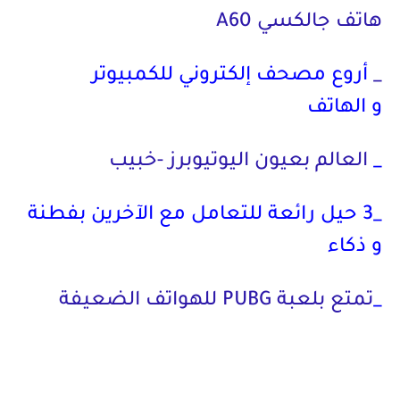
هاتف جالكسي A60
_
أروع مصحف إلكتروني للكمبيوتر
و
الهاتف
_
العالم بعيون اليوتيوبرز -خبيب
_
3 حيل رائعة للتعامل مع الآخرين بفطنة
و ذكاء
_
تمتع بلعبة PUBG للهواتف الضعيفة