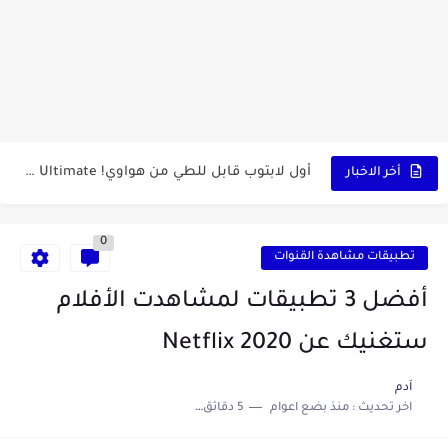
كشاف Wurkkos HD03 بقوة إضاءة احترافية و تصميم مميز ومتين...
أداة الذكاء الإصطناعي Pictory الثورية لإنشاء الفيديوهات باحتراف… من النص...
أول لابتوب قابل للطي من هواوي! MateBook X Fold Ultimate...
أخر الاخبار
الدليل الكامل لإنشاء قناة يوتيوب ناجحة والربح منها للمبتدئين في...
0
vidIQ: دليلك الذكي لتحسين سيو اليوتيوب ورفع نسبة المشاهدات 2025
تطبيقات مشاهدة القنوات
أفضل ثلاث برامج في رمضان 2025: دليل شامل لأفضل التطبيقات...
أفضل 3 تطبيقات لمشاهدت الأفلام
كيفية الاستعلام عن نتائج مسابقة سوناطراك 2025: الدليل الشامل
ستغنيك عن Netflix 2020
منحة البطالة الجزائرية 2025 دليل تجديد المنحة بسرعة وسهولة
آدم
اخر تحديث :
منذ بضع اعوام
5 دقائق للقراءة
تطبيق Cricfy TV: بوابتك المثلى لعالم مشاهدة الرياضة البث المباشر...