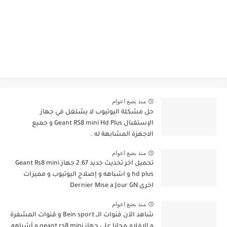
منذ بضع اعوام
حل مشكلة اليوتيوب لا يشتغل في جهاز
الإستقبال Geant RS8 mini Hd Plus و جميع
الاجهزة المشابهة له .
منذ بضع اعوام
تحميل اخر تحديث جديد 2.67 جهاز Geant Rs8 mini
hd plus و اشباهه و إصلاح اليوتيوب و مميزات
اخرى Dernier Mise a Jour GN
منذ بضع اعوام
شاهد الآن قنوات الــ Bein sport و قنوات المشفرة
و الافلام مجانا على جهاز geant rs8 mini و أشباهه