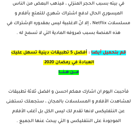
في بيته بسبب الحجر المنزلي ، فيذهب البعض من الناس
الميسوري الحال لدفع اشتراك شهري للتمتع بأفلام و
مسلسلات Netflix ، إلا انّ الاغلبية ليس بمقدوره الإشتراك في
هذه المنصة بسبب ضروفه المادية التي لا تسمح له .
قم بتحميل أيضا
:
أفضل 5 تطبيقات دينية تسهل عليك
العبادة في رمضان 2020
مــــن هــنــــا
فأحببت اليوم ان اشارك معكم احسن و افضل ثلاثة تطبيقات
لمشاهدت الأفلام و المسلسلات بالمجان ، ستجعلك تستغنى
عن النتفليكس لانها تقدم لك ليس الكل بل أغلب الأفلام
الموجودة على النتفليكس و التي يبحث عنها الجميع .