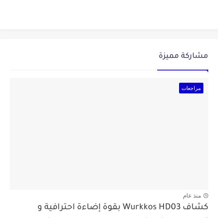
مشاركة مميزة
مراجعات
منذ عام
كشاف Wurkkos HD03 بقوة إضاءة احترافية و