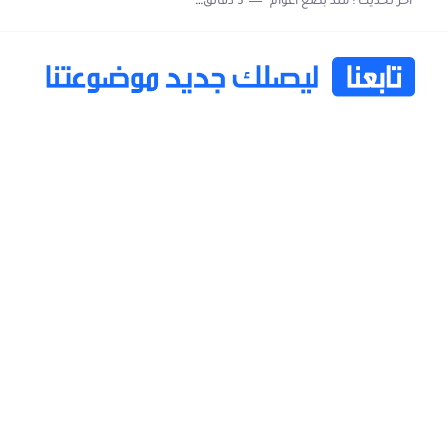
اخر تحديث :
منذ بضع اعوام
5 دقائق للقراءة
خاتم ذكي بإمتياز يدعم الذكاء الإصطناعي لمراقبة الصحة -...