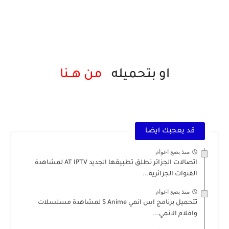
او بتحميله
من هــنا
قد يعجبك ايضا
منذ بضع اعوام
اتصالات الجزائر تطلق تطبيقها الجديد AT IPTV لمشاهدة
القنوات الجزائرية...
منذ بضع اعوام
تتحميل برنامج اس انمي S Anime لمشاهدة مسلسلات
وافلام الانمي...