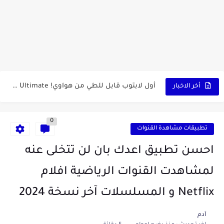
كشاف Wurkkos HD03 بقوة إضاءة احترافية و تصميم مميز ومتين...
أداة الذكاء الإصطناعي Pictory الثورية لإنشاء الفيديوهات باحتراف… من النص...
أول لابتوب قابل للطي من هواوي! MateBook X Fold Ultimate...
أخر الاخبار
الدليل الكامل لإنشاء قناة يوتيوب ناجحة والربح منها للمبتدئين في...
0
vidIQ: دليلك الذكي لتحسين سيو اليوتيوب ورفع نسبة المشاهدات 2025
تطبيقات مشاهدة القنوات
أفضل ثلاث برامج في رمضان 2025: دليل شامل لأفضل التطبيقات...
احسن تطبيق اعدك بان لن تتخلى عنه
كيفية الاستعلام عن نتائج مسابقة سوناطراك 2025: الدليل الشامل
لمشاهدت القنوات الرياضية افلام
منحة البطالة الجزائرية 2025 دليل تجديد المنحة بسرعة وسهولة
Netflix و المسلسلات آخر نسخة 2024
تطبيق Cricfy TV: بوابتك المثلى لعالم مشاهدة الرياضة البث المباشر...
آدم