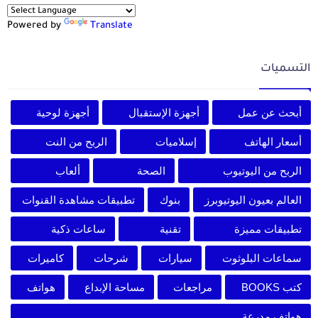
Powered by
Translate
التسميات
أبحث عن عمل
أجهزة الإستقبال
أجهزة لوحية
أسعار الهاتف
إسلاميات
الربح من النت
الربح من اليوتيوب
الصحة
ألعاب
العالم بعيون اليوتيوبرز
بنوك
تطبيقات مشاهدة القنوات
تطبيقات مميزة
تقنية
ساعات ذكية
سماعات البلوثوت
سيارات
شرحات
كاميرات
كتب BOOKS
مراجعات
مساحة الإبداع
هواتف
هواتف مدرعة