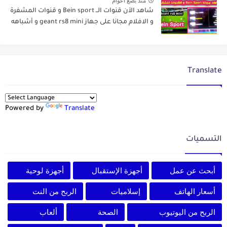
منذ بضع اعوام
شاهد الآن قنوات الــ Bein sport و قنوات المشفرة
و الافلام مجانا على جهاز geant rs8 mini و أشباهه
Translate
Powered by
Translate
التسميات
أبحث عن عمل
أجهزة الإستقبال
أجهزة لوحية
أسعار الهاتف
إسلاميات
الربح من النت
الربح من اليوتيوب
الصحة
ألعاب