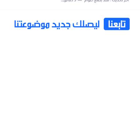
اخر تحديث :
منذ بضع اعوام
5 دقائق للقراءة
خاتم ذكي بإمتياز يدعم الذكاء الإصطناعي لمراقبة الصحة -...