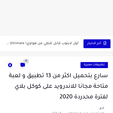
كشاف Wurkkos HD03 بقوة إضاءة احترافية و تصميم مميز ومتين...
أداة الذكاء الإصطناعي Pictory الثورية لإنشاء الفيديوهات باحتراف… من النص...
أول لابتوب قابل للطي من هواوي! MateBook X Fold Ultimate...
أخر الاخبار
الدليل الكامل لإنشاء قناة يوتيوب ناجحة والربح منها للمبتدئين في...
0
vidIQ: دليلك الذكي لتحسين سيو اليوتيوب ورفع نسبة المشاهدات 2025
تطبيقات مميزة
أفضل ثلاث برامج في رمضان 2025: دليل شامل لأفضل التطبيقات...
سارع بتحميل اكثر من 13 تطبيق و لعبة
كيفية الاستعلام عن نتائج مسابقة سوناطراك 2025: الدليل الشامل
متاحة مجانا للاندرويد على كوكل بلاي
منحة البطالة الجزائرية 2025 دليل تجديد المنحة بسرعة وسهولة
لفترة محدردة 2020
تطبيق Cricfy TV: بوابتك المثلى لعالم مشاهدة الرياضة البث المباشر...
آدم