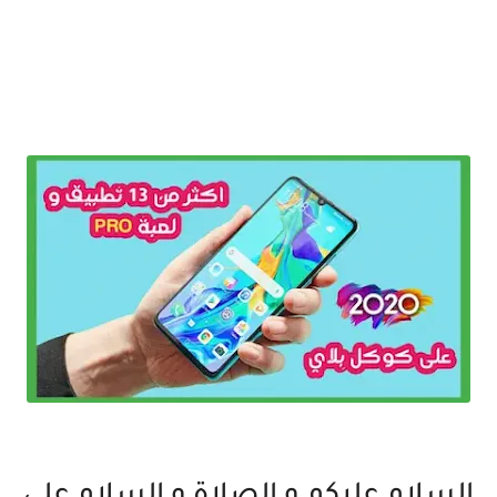
سارع بتحميل اكثر من 13 تطبيق و لعبة متاحة مجانا للاندرويد