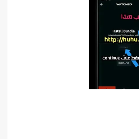
 تطبيق watched