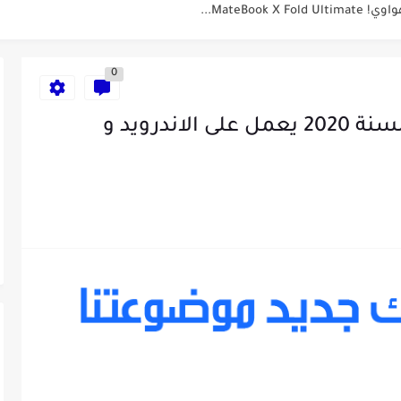
MateBook...
وتيوب ناجحة والربح منها للمبتدئين في...
0
...
أفضل تطبيق ستقوم بتنزيله لسنة 2020 يعمل على الاندرويد و
طراك 2025: الدليل الشامل
ء الإصطناعي لمراقبة الصحة -...