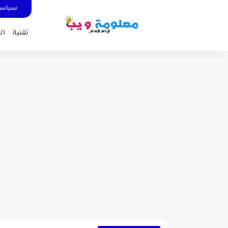
سياسة
تقنية
ال
كشاف Wurkkos HD03 بقوة إضاءة احترافية و تصميم مميز ومتين...
أداة الذكاء الإصطناعي Pictory الثورية لإنشاء الفيديوهات باحتراف… من النص...