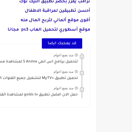
ترامب يقرر بحضر تطبيق التيك توك
أحسن تطبيقين لمراقبة الاطفال
أقوى موقع ألماني لثربح المال منه
موقع أسطوري لتحميل العاب ps3 مجانا
قد يعجبك ايضا
منذ بضع اعوام
تتحميل برنامج اس انمي S Anime لمشاهدة مسلسلات وافلام الانمي...
منذ بضع اعوام
تحميل تطبيق +MyTV لتشغيل جميع القنوات العربية و العالمية بسعرعة...
منذ بضع اعوام
حمل الان افضل تطبيق golds tv لمشاهدة القنوات للأندرويد بمميزات...