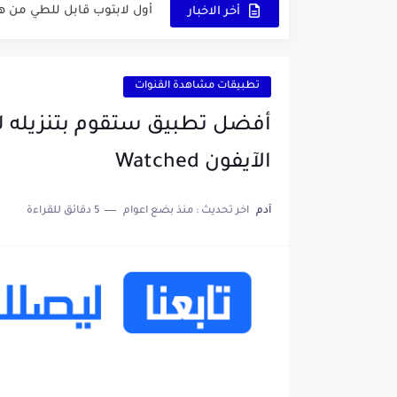
أول لابتوب قابل للطي من هواوي!  X Fold Ultimate
أخر الاخبار
الدليل الكامل لإنشاء قناة ي
vidIQ: دليلك الذكي لتحسين سيو اليوتيوب ورفع نسبة المشاهدات 2025
تطبيقات مشاهدة القنوات
أفضل ثلاث برامج في رمضان 2025: دليل شامل لأفضل التطبيقات
كيفية الاستعلام عن نتائج مسابقة سونا
الآيفون Watched
منحة البطالة الجزائرية 2025 دليل تجديد المنحة بسرعة وسهولة
آدم
اخر تحديث :
منذ بضع اعوام
5 دقائق للقراءة
تطبيق Cricfy TV: بوابتك المثلى لعالم مشاهدة الرياضة البث المباشر...
خاتم ذكي بإمتياز يدعم الذكا