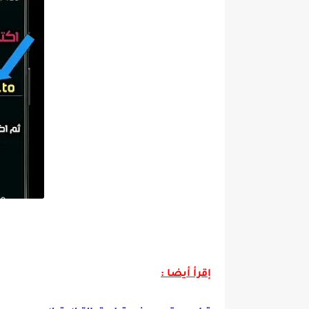
تحميل
إقرأ أيضا :