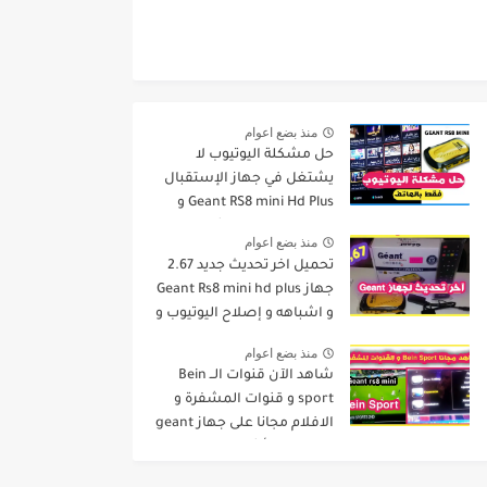
منذ بضع اعوام
حل مشكلة اليوتيوب لا
يشتغل في جهاز الإستقبال
Geant RS8 mini Hd Plus و
جميع الاجهزة المشابهة له .
منذ بضع اعوام
تحميل اخر تحديث جديد 2.67
جهاز Geant Rs8 mini hd plus
و اشباهه و إصلاح اليوتيوب و
مميزات اخرى Dernier Mise a
منذ بضع اعوام
Jour GN
شاهد الآن قنوات الــ Bein
sport و قنوات المشفرة و
الافلام مجانا على جهاز geant
rs8 mini و أشباهه