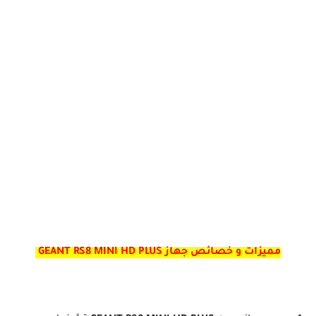
مميزات و خصائص جهاز GEANT RS8 MINI HD PLUS