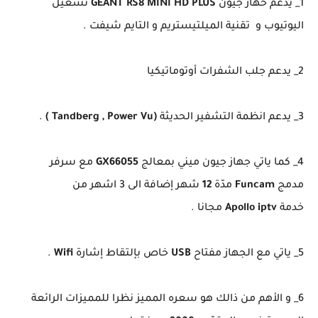
1_ يدعم حهاز جيون
GEANT RS8 MINI HD
PLUS
تشغيل
اليوتيوب و تقنية الميلتيستريم و التايم شيفت .
2_ يدعم جلب الشفرات أوتوماتيكيا
3_ يدعم انظمة التشفير الحديثة
(Tandberg , Power Vu )
.
4_ كما ياتي جهاز جيون ميني بمعالج
GX66055
مع سرفر
مدمج
Funcam
مدّة
12
شهر إضافة الى 3 اشهر من
خدمة
Apollo iptv
مجانا .
5_ ياتي مع الجهاز مفتاح
USB
خاص بإلتقاط إشارة
Wifi
.
6_ و الأهم من ذالك هو سعره المميز نظرا للمميزات الرائعة