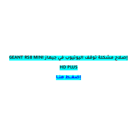
إصلاح مشكلة توقف اليوتيوب في جيهاز GEANT RS8 MINI
HD PLUS
إضغــط هنــا