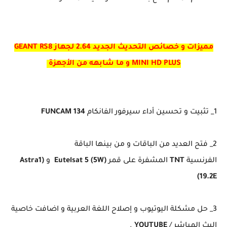
مميزات و خصائص التحديث الجديد 2.64 لجهاز GEANT RS8
MINI HD PLUS و ما شابهه من الأجهزة
1_ تثبيت و تحسين أداء سيرفور الفانكام
FUNCAM 134
2_ فتح العديد من الباقات و من بينها الباقة
الفرنسية
TNT
المشفرة على قمر
(Eutelsat 5 (5W
و
(Astra1
(19.2E
3_ حل مشكلة اليوتيوب و إصلاح اللغة العربية و اضافت خاصية
البث المباشر /
YOUTUBE
.