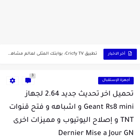
vidIQ: دليلك الذكي لتحسين سيو اليوتيوب ورفع نسبة المشاهدات 2025
أفضل ثلاث برامج في رمضان 2025: دليل شامل لأفضل التطبيقات...
كيفية الاستعلام عن نتائج مسابقة سوناطراك 2025: الدليل الشامل
منحة البطالة الجزائرية 2025 دليل تجديد المنحة بسرعة وسهولة
تطبيق Cricfy TV: بوابتك المثلى لعالم مشاهدة الرياضة البث المباشر...
أخر الاخبار
خاتم ذكي بإمتياز يدعم الذكاء الإصطناعي لمراقبة الصحة -...
3
أجهزة الإستقبال
تحميل اخر تحديث جديد 2.64 لجهاز
Geant Rs8 mini و اشباهه و فتح قنوات
TNT و إصلاح اليوتيوب و مميزات اخرى
Dernier Mise a Jour GN