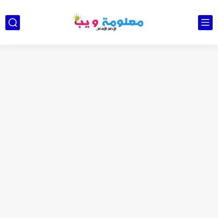
كشاف Wurkkos HD03 بقوة إضاءة احترافية و تصميم مميز ومتين...
أداة الذكاء الإصطناعي Pictory الثورية لإنشاء الفيديوهات باحتراف… من النص...
أول لابتوب قابل للطي من هواوي! MateBook X Fold Ultimate...
الدليل الكامل لإنشاء قناة يوتيوب ناجحة والربح منها للمبتدئين في...