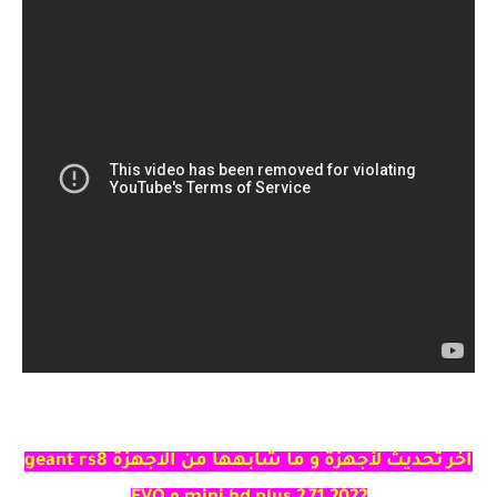
آخر تحديث لأجهزة و ما شابهها من الاجهزة geant rs8