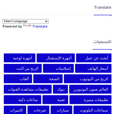
Translate
Powered by
Translate
التسميات
أبحث عن عمل
أجهزة الإستقبال
أجهزة لوحية
أسعار الهاتف
إسلاميات
الربح من النت
الربح من اليوتيوب
الصحة
ألعاب
العالم بعيون اليوتيوبرز
بنوك
تطبيقات مشاهدة القنوات
تطبيقات مميزة
تقنية
ساعات ذكية
سماعات البلوثوت
سيارات
شرحات
كاميرات