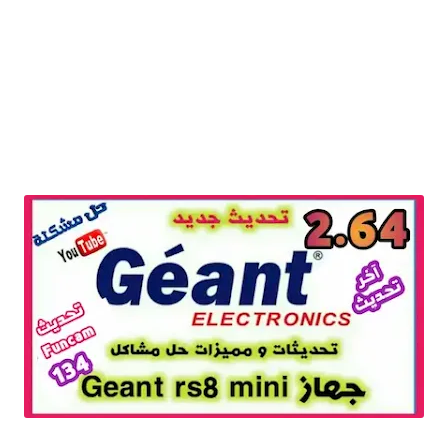
تحديث جديد 2.64 لجهاز Geant Rs8 mini و اشباهه 2020