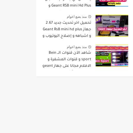
Geant RS8 mini Hd Plus و
جميع الاجهزة المشابهة له .
منذ بضع اعوام
تحميل اخر تحديث جديد 2.67
جهاز Geant Rs8 mini hd plus
و اشباهه و إصلاح اليوتيوب و
مميزات اخرى Dernier Mise a
منذ بضع اعوام
Jour GN
شاهد الآن قنوات الــ Bein
sport و قنوات المشفرة و
الافلام مجانا على جهاز geant
rs8 mini و أشباهه