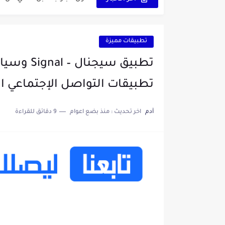
الدليل الكامل لإنشاء قناة ي
vidIQ: دليلك الذكي لتحسين سيو اليوتيوب ورفع نسبة المشاهدات 2025
تطبيقات مميزة
أفضل ثلاث برامج في رمضان 2025: دليل شامل لأفضل التطبيقات
تطبيق سيج
كيفية الاستعلام عن نتائج مسابقة سونا
تطبيقات التواصل الإجتماعي ا
منحة البطالة الجزائرية 2025 دليل تجديد المنحة بسرعة وسهولة
آدم
اخر تحديث :
منذ بضع اعوام
9 دقائق للقراءة
تطبيق Cricfy TV: بوابتك المثلى لعالم مشاهدة الرياضة البث المباشر...
خاتم ذكي بإمتياز يدعم الذكا