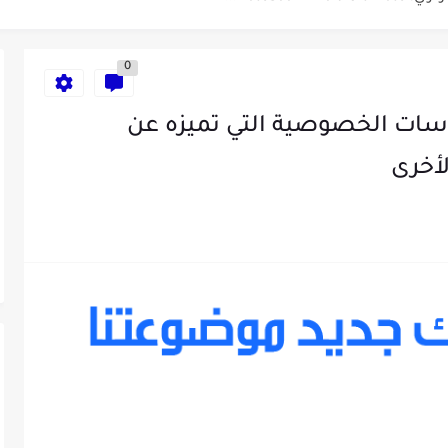
وتيوب ناجحة والربح منها للمبتدئين في...
0
...
نال – Signal وسياسات الخصوصية التي تميزه عن
طراك 2025: الدليل الشامل
لأخرى
ء الإصطناعي لمراقبة الصحة -...