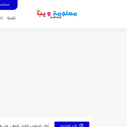
سياسة
تقنية
ال
كشاف Wurkkos HD03 بقوة إضاءة احترافية و تصميم مميز ومتين...
أداة الذكاء الإصطناعي Pictory الثورية لإنشاء الفيديوهات باحتراف… من النص...
أول لابتوب قابل للطي من هواوي!  X Fold Ultimate
أخر الاخبار