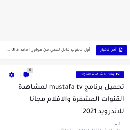
كشاف Wurkkos HD03 بقوة إضاءة احترافية و تصميم مميز ومتين...
أداة الذكاء الإصطناعي Pictory الثورية لإنشاء الفيديوهات باحتراف… من النص...
أول لابتوب قابل للطي من هواوي! MateBook X Fold Ultimate...
أخر الاخبار
الدليل الكامل لإنشاء قناة يوتيوب ناجحة والربح منها للمبتدئين في...
0
vidIQ: دليلك الذكي لتحسين سيو اليوتيوب ورفع نسبة المشاهدات 2025
تطبيقات مشاهدة القنوات
أفضل ثلاث برامج في رمضان 2025: دليل شامل لأفضل التطبيقات...
تحميل برنامج mustafa tv لمشاهدة
كيفية الاستعلام عن نتائج مسابقة سوناطراك 2025: الدليل الشامل
القنوات المشفرة والافلام مجانا
منحة البطالة الجزائرية 2025 دليل تجديد المنحة بسرعة وسهولة
للاندرويد 2021
تطبيق Cricfy TV: بوابتك المثلى لعالم مشاهدة الرياضة البث المباشر...
آدم