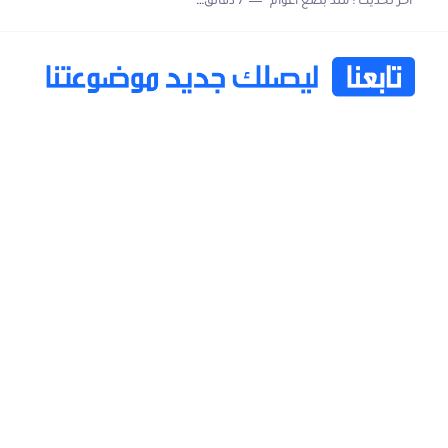
اخر تحديث :
منذ بضع اعوام
7 دقائق للقراءة
خاتم ذكي بإمتياز يدعم الذكاء الإصطناعي لمراقبة الصحة -...