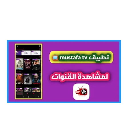
تحميل برنامج mustafa tv لمشاهدة القنوات المشفرة والافلام مجانا للاندرويد 2021