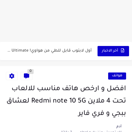
كشاف Wurkkos HD03 بقوة إضاءة احترافية و تصميم مميز ومتين...
أداة الذكاء الإصطناعي Pictory الثورية لإنشاء الفيديوهات باحتراف… من النص...
أول لابتوب قابل للطي من هواوي! MateBook X Fold Ultimate...
الدليل الكامل لإنشاء قناة يوتيوب ناجحة والربح منها للمبتدئين في...
أخر الاخبار
vidIQ: دليلك الذكي لتحسين سيو اليوتيوب ورفع نسبة المشاهدات 2025
0
أفضل ثلاث برامج في رمضان 2025: دليل شامل لأفضل التطبيقات...
هواتف
كيفية الاستعلام عن نتائج مسابقة سوناطراك 2025: الدليل الشامل
افضل و ارخص هاتف مناسب للالعاب
منحة البطالة الجزائرية 2025 دليل تجديد المنحة بسرعة وسهولة
تحت 4 ملاين Redmi note 10 5G لعشاق
تطبيق Cricfy TV: بوابتك المثلى لعالم مشاهدة الرياضة البث المباشر...
ببجي و فري فاير
خاتم ذكي بإمتياز يدعم الذكاء الإصطناعي لمراقبة الصحة -...
آدم