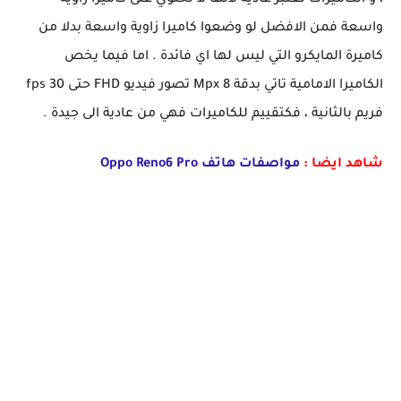
، و الكاميرات تعتبر عادية لانها لا تحتوي على كاميرا زاوية
واسعة فمن الافضل لو وضعوا كاميرا زاوية واسعة بدلا من
كاميرة المايكرو التي ليس لها اي فائدة . اما فيما يخص
الكاميرا الامامية تاتي بدقة 8 Mpx تصور فيديو FHD حتى 30 fps
فريم بالثانية ، فكتقييم للكاميرات فهي من عادية الى جيدة .
شاهد ايضا :
مواصفات هاتف Oppo Reno6 Pro