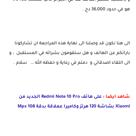
و بالنسبة لسعر الهاتف هنا في الجزائر حاليا لنسخة 4/64GB
هو في حدود 36,000 دج .
الى هنا نكون قد وصلنا الى نهاية هذه المراجعة ان تشاركونا
بارائكم عن الهاتف و هل ستقومون بشرائه في المستقبل ، و
الى اللقاء اصدقائي و دمتم في رعاية و حفظه الله … سلام .
شاهد ايضا :
على هاتف Redmi Note 10 Pro الجديد من
Xiaomi بشاشة 120 هرتز وكاميرا عملاقة بدقة 108 Mpx