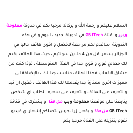
افضل و ارخص هاتف مناسب للالعاب تحت 4 ملاين Redmi note 10 5G لعشاق ببجي و فري فاير
السلام عليكم و رحمة الله و بركاته مرحبا بكم في مدونة
معلومة
ويب
و قناة
GB iTech
في تدوينة جديد ، اليوم و في هذه
التدوينة ساقدم لكم مراجعة لافضل و اقوى هاتف حاليا في
الجزائر بسعر اقل من 4 ملاين سونتيم ، حيث هذا الهاتف يقدم
لك معالج قوي و قوي جدا في الفئة المتوسطة ، فإذا كنت من
عشاق الالعاب فهذا الهاتف مناسب جدا لك ، بالإضافة الى
مميزات اخرى ممتازة جدا يقدمها لك هذا الهاتف ، فقبل ان نبدا
و نتعرف على الهاتف و نتعرف على سعره ، نطلب اي شخص
يتابعنا على موقعنا
معلومة ويب
من هنا
و يشترك في قناتنا
GB-iTech
من هنا
و يفعل زر الجرس لتصلكم إشعار اي فيديو
نقوم بتنزيله على القناة مرحبا بكم