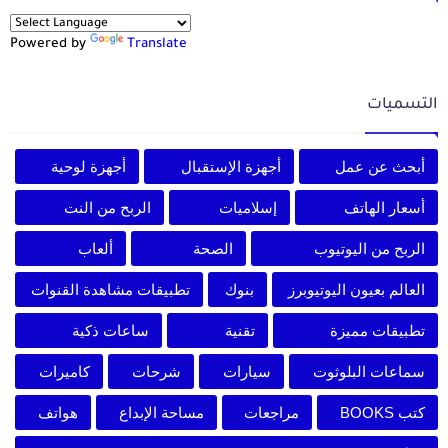
Powered by
Translate
التسميات
أبحث عن عمل
أجهزة الإستقبال
أجهزة لوحية
أسعار الهاتف
إسلاميات
الربح من النت
الربح من اليوتيوب
الصحة
ألعاب
العالم بعيون اليوتيوبرز
بنوك
تطبيقات مشاهدة القنوات
تطبيقات مميزة
تقنية
ساعات ذكية
سماعات البلوثوت
سيارات
شرحات
كاميرات
كتب BOOKS
مراجعات
مساحة الإبداع
هواتف