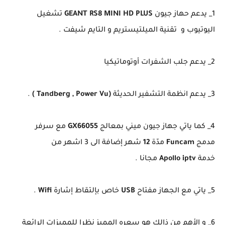
1_ يدعم حهاز جيون
GEANT RS8 MINI HD
PLUS
تشغيل
اليوتيوب و تقنية الميلتيستريم و التايم شيفت .
2_ يدعم جلب الشفرات أوتوماتيكيا
3_ يدعم انظمة التشفير الحديثة
(Tandberg , Power Vu )
.
4_ كما ياتي جهاز جيون ميني بمعالج
GX66055
مع سرفر
مدمج
Funcam
مدّة
12
شهر إضافة الى 3 اشهر من
خدمة
Apollo iptv
مجانا .
5_ ياتي مع الجهاز مفتاح
USB
خاص بإلتقاط إشارة
Wifi
.
6_ و الأهم من ذالك هو سعره المميز نظرا للمميزات الرائعة