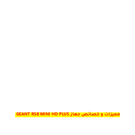
مميزات و خصائص جهاز GEANT RS8 MINI HD PLUS