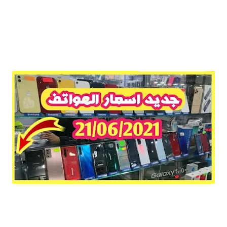
جديد اسعار الهواتف في السوق الجزائرية / الجزء الثاني 21جوان 2021 / samsung, realme, redmi