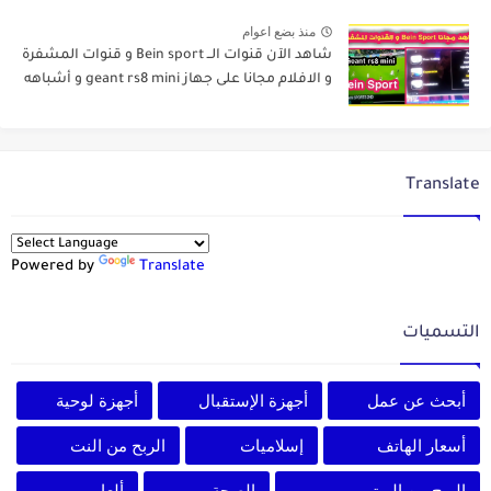
منذ بضع اعوام
شاهد الآن قنوات الــ Bein sport و قنوات المشفرة
و الافلام مجانا على جهاز geant rs8 mini و أشباهه
Translate
Powered by
Translate
التسميات
أبحث عن عمل
أجهزة الإستقبال
أجهزة لوحية
أسعار الهاتف
إسلاميات
الربح من النت
الربح من اليوتيوب
الصحة
ألعاب