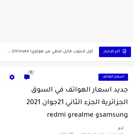
كشاف Wurkkos HD03 بقوة إضاءة احترافية و تصميم مميز ومتين...
أداة الذكاء الإصطناعي Pictory الثورية لإنشاء الفيديوهات باحتراف… من النص...
أول لابتوب قابل للطي من هواوي! MateBook X Fold Ultimate...
أخر الاخبار
الدليل الكامل لإنشاء قناة يوتيوب ناجحة والربح منها للمبتدئين في...
vidIQ: دليلك الذكي لتحسين سيو اليوتيوب ورفع نسبة المشاهدات 2025
0
أسعار الهاتف
أفضل ثلاث برامج في رمضان 2025: دليل شامل لأفضل التطبيقات...
جديد اسعار الهواتف في السوق
كيفية الاستعلام عن نتائج مسابقة سوناطراك 2025: الدليل الشامل
الجزائرية الجزء الثاني 21جوان 2021
منحة البطالة الجزائرية 2025 دليل تجديد المنحة بسرعة وسهولة
samsungو realmeو redmi
تطبيق Cricfy TV: بوابتك المثلى لعالم مشاهدة الرياضة البث المباشر...
آدم
خاتم ذكي بإمتياز يدعم الذكاء الإصطناعي لمراقبة الصحة -...