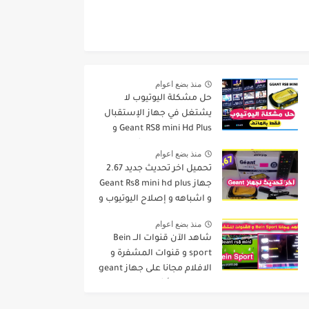
منذ بضع اعوام
حل مشكلة اليوتيوب لا
يشتغل في جهاز الإستقبال
Geant RS8 mini Hd Plus و
جميع الاجهزة المشابهة له .
منذ بضع اعوام
تحميل اخر تحديث جديد 2.67
جهاز Geant Rs8 mini hd plus
و اشباهه و إصلاح اليوتيوب و
مميزات اخرى Dernier Mise a
منذ بضع اعوام
Jour GN
شاهد الآن قنوات الــ Bein
sport و قنوات المشفرة و
الافلام مجانا على جهاز geant
rs8 mini و أشباهه