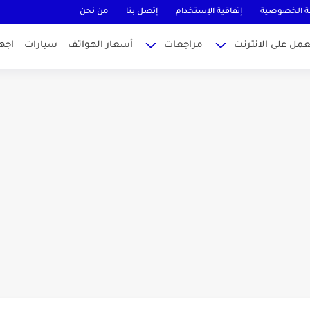
 الخصوصية
إتفاقية الإستخدام
إتصل بنا
من نحن
عمل على الانترنت
مراجعات
أسعار الهواتف
سيارات
اجه
MateBook...
وتيوب ناجحة والربح منها للمبتدئين في...
...
طراك 2025: الدليل الشامل