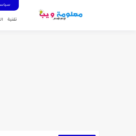
سياسة
تقنية
ال
كشاف Wurkkos HD03 بقوة إضاءة احترافية و تصميم مميز ومتين...
أداة الذكاء الإصطناعي Pictory الثورية لإنشاء الفيديوهات باحتراف… من النص...
أول لابتوب قابل للطي من هواوي!  X Fold Ultimate
الدليل الكامل لإنشاء قناة ي
vidIQ: دليلك الذكي لتحسين سيو اليوتيوب ورفع نسبة المشاهدات 2025
أفضل ثلاث برامج في رمضان 2025: دليل شامل لأفضل التطبيقات
كيفية الاستعلام عن نتائج مسابقة سونا
منحة البطالة الجزائرية 2025 دليل تجديد المنحة بسرعة وسهولة