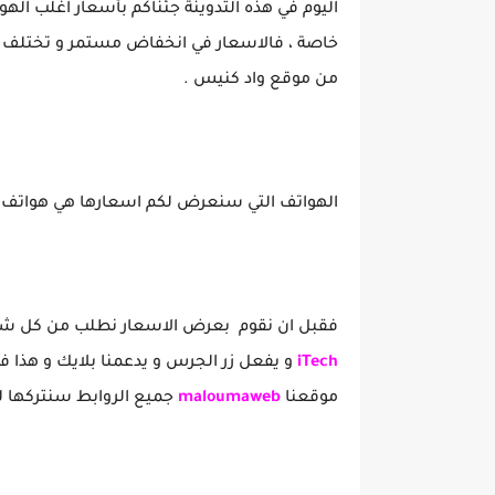
اليوم في هذه التدوينة جئناكم بأسعار اغلب اله
خاصة ، فالاسعار في انخفاض مستمر و تختلف من و
من موقع واد كنيس .
الهواتف التي سنعرض لكم اسعارها هي هواتف Samsung , Redmi, Oppo, Poco .
فقبل ان نقوم بعرض الاسعار نطلب من كل شخص
iTech
و يفعل زر الجرس و يدعمنا بلايك و هذا فض
موقعنا
maloumaweb
جميع الروابط سنتركها لك