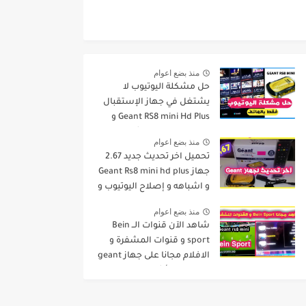
منذ بضع اعوام
حل مشكلة اليوتيوب لا
يشتغل في جهاز الإستقبال
Geant RS8 mini Hd Plus و
جميع الاجهزة المشابهة له .
منذ بضع اعوام
تحميل اخر تحديث جديد 2.67
جهاز Geant Rs8 mini hd plus
و اشباهه و إصلاح اليوتيوب و
مميزات اخرى Dernier Mise a
منذ بضع اعوام
Jour GN
شاهد الآن قنوات الــ Bein
sport و قنوات المشفرة و
الافلام مجانا على جهاز geant
rs8 mini و أشباهه