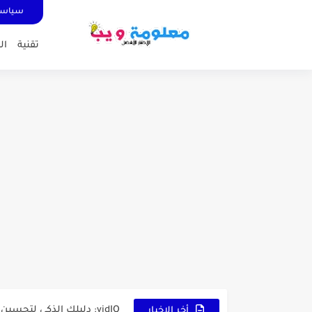
سياسة
تقنية
ال
كشاف Wurkkos HD03 بقوة إضاءة احترافية و تصميم مميز ومتين...
أداة الذكاء الإصطناعي Pictory الثورية لإنشاء الفيديوهات باحتراف… من النص...
أول لابتوب قابل للطي من هواوي!  X Fold Ultimate
الدليل الكامل لإنشاء قناة ي
vidIQ: دليلك الذكي لتحسين سيو اليوتيوب ورفع نسبة المشاهدات 2025
أخر الاخبار