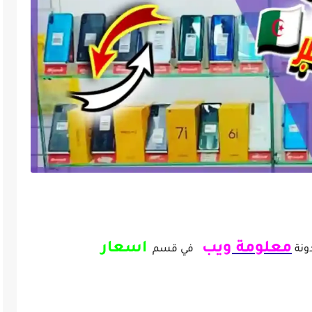
202 |Redmi, Poco ,Realme, Samsung, Oppo
معلومة
ويب
اسعار
ونة
في قسم