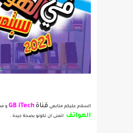
إنخفاض | قائمة الهواتف التي عليها تخفيضات في الاسعار لشهر سبتمبر |1
قناة
GB iTech
السلام عليكم متابعي
و مد
الهواتف
اتمنى ان تكونو بصحة جيدة .