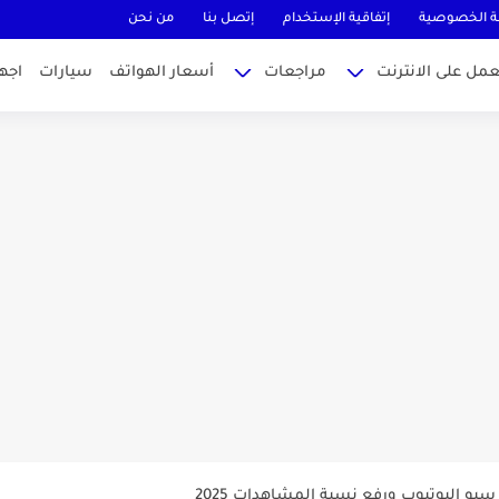
 الخصوصية
إتفاقية الإستخدام
إتصل بنا
من نحن
عمل على الانترنت
مراجعات
أسعار الهواتف
سيارات
اجه
MateBook...
وتيوب ناجحة والربح منها للمبتدئين في...