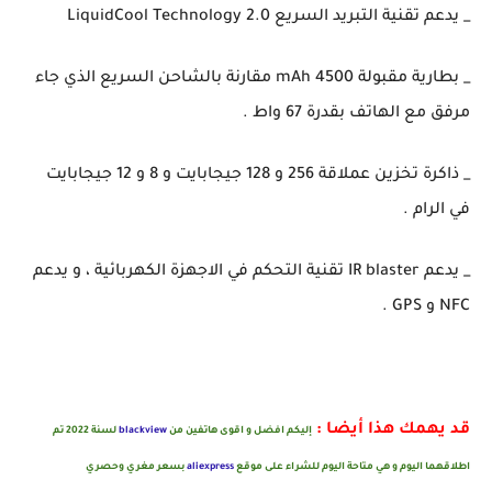
_ يدعم تقنية التبريد السريع LiquidCool Technology 2.0
_ بطارية مقبولة 4500 mAh مقارنة بالشاحن السريع الذي جاء
مرفق مع الهاتف بقدرة 67 واط .
_ ذاكرة تخزين عملاقة 256 و 128 جيجابايت و 8 و 12 جيجابايت
في الرام .
_ يدعم IR blaster تقنية التحكم في الاجهزة الكهربائية ، و يدعم
NFC و GPS .
قد يهمك هذا أيضا :
إليكم افضل و اقوى هاتفين من
blackview
لسنة 2022 تم
اطلاقهما اليوم و هي متاحة اليوم للشراء على موقع
aliexpress
بسعر مغري وحصري