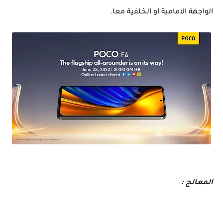
الواجهة الامامية او الخلفية معا.
تعرف على مواصفات و سعر هاتف POCO F4 5G الجديد من POCO 2022
المعالج :