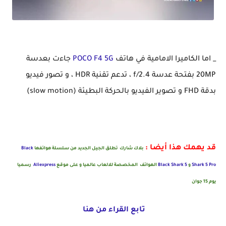
تعرف على مواصفات و سعر هاتف POCO F4 5G الجديد من POCO 2022
_ اما الكاميرا الامامية في هاتف
POCO F4 5G
جاءت بعدسة
20MP بفتحة عدسة f/2.4 ، تدعم تقنية HDR ، و تصور فيديو
بدقة FHD و تصوير الفيديو بالحركة البطيئة (slow motion)
قد يهمك هذا أيضا :
بلاك شارك تطلق الجيل الجديد من سلسلة هواتفها
Black
Shark 5 Pro
و
Black Shark 5
الهواتف المخصصة للالعاب عالميا و على موقع
Aliexpress
رسميا
يوم 15 جوان
تابع القراء من هنا