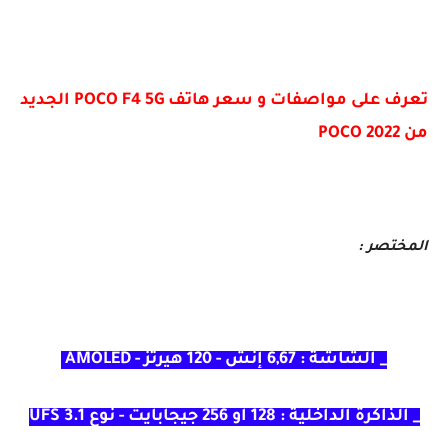
تعرف على مواصفات و سعر هاتف POCO F4 5G الجديد
من POCO 2022
المختصر :
_ الشاشة : 6,67 إنش - 120 هيرتز - AMOLED
_ الذاكرة الداخلية : 128 او 256 جيجابايت - نوع UFS 3.1