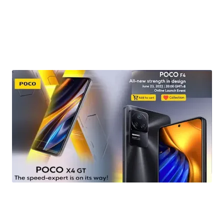
تعرف على مواصفات و سعر هاتف POCO F4 5G و POCO X4 GT الجديدين من POCO 2022