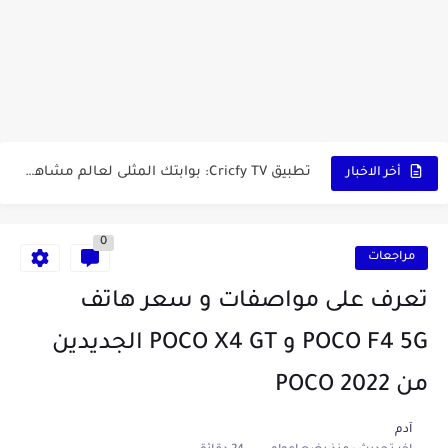
أفضل ثلاث برامج في رمضان 2025: دليل شامل لأفضل التطبيقات...
كيفية الاستعلام عن نتائج مسابقة سوناطراك 2025: الدليل الشامل
منحة البطالة الجزائرية 2025 دليل تجديد المنحة بسرعة وسهولة
تطبيق Cricfy TV: بوابتك المثلى لعالم مشاهدة الرياضة البث المباشر...
أخر الاخبار
خاتم ذكي بإمتياز يدعم الذكاء الإصطناعي لمراقبة الصحة -...
0
مراجعات
تعرف على مواصفات و سعر هاتف
POCO F4 5G و POCO X4 GT الجديدين
من POCO 2022
آدم