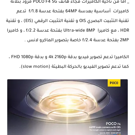
_ اما من ناحية الكاميرات فجاء هاتف POCO F4 5G مزود بثلاتة
كاميرات أساسية بعدسة 64MP بفتحة عدسة f/1.8 تدعم
تقنية التثبيت البصري OIS و تقنية التثبيت الرقمي (EIS) ، و تقنية
HDR ، مع كاميرا Ultra-wide 8MP بفتحة عدسة f/2.2 ، و كاميرا
2MP بفتحة عدسة f/2.4 خاصة بتصوير الماكرو لانس .
الكاميرا تدعم تصوير فيديو بدقة 4k 2160p و بدقة FHD 1080p ،
كما تدعم تصوير الفيديو بالحركة البطيئة (slow motion).