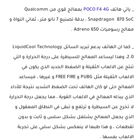
_ ياتي هاتف
POCO F4 4G
بمعالج قوي من Qualcomm
Snapdragon 870 SoC ، بدقة تصنيع 7 نانو متر ، ثماني النواة و
معالج رسوميات Adreno 650 .
_ كما ان الهاتف يدعم تبريد السائل LiquidCool Technology
2.0، وهذا ليساعد المعالج للسيطرة على درجة الحرارة و التي
تنتج عن الالعاب الثقيلة و الضغط الجديد الذي يكون في
الالعاب الثقيلة مثل PUBG و FREE FIRE و غيرها ، فيساعد
المعالج حتى لو كان الهاتف تحت الضغط الشديد نتيجة للأداء
الذي يبذله المعالج في الالعاب القوية ، مما يجعل درجة الحرارة
لا تخرج عن السيطرة و ترتفع و تبقى في النطاق المعقول و
الذي يجعل المعالج يشتغل بشكل سلس و ثابت و بدون
تقطعات ، و هذا طبعا لا ينعكس بشكل سلبي على تجربة
الالعاب بفسها .