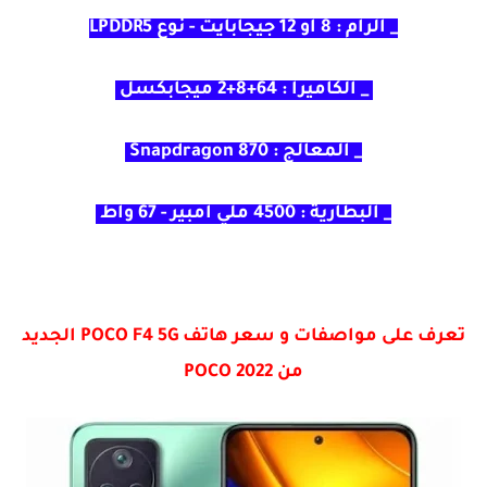
_ الرام : 8 او 12 جيجابايت - نوع LPDDR5
_ الكاميرا : 64+8+2 ميجابكسل
_ المعالج : Snapdragon 870
_ البطارية : 4500 ملي أمبير - 67 واط
تعرف على مواصفات و سعر هاتف POCO F4 5G الجديد
من POCO 2022