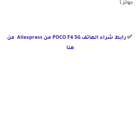
جوائز ⤵️
✅
رابط شراء الهاتف POCO F4 5G من Aliexpress من
هنا