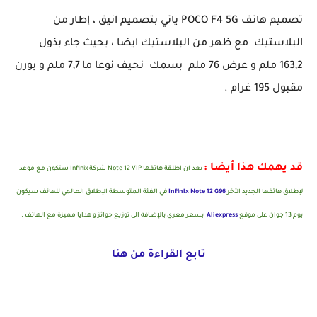
تصميم هاتف POCO F4 5G ياتي بتصميم انيق ، إطار من
البلاستيك مع ظهر من البلاستيك ايضا ، بحيث جاء بذول
163,2 ملم و عرض 76 ملم بسمك نحيف نوعا ما 7,7 ملم و بورن
مقبول 195 غرام .
قد يهمك هذا أيضا :
بعد ان اطلقة هاتفها Note 12 VIP شركة Infinix ستكون مع موعد
لإطلاق هاتفها الجديد الآخر
Infinix Note 12 G96
في الفئة المتوسطة الإطلاق العالمي للهاتف سيكون
يوم 13 جوان على موقع
Aliexpress
بسعر مغري بالإضافة الى توزيع جوائز و هدايا مميزة مع الهاتف .
تابع القراءة من هنا