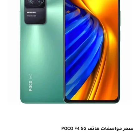
تع
رف على مواصفات و سعر هاتف POCO F4 5G الجديد من POC
O 2022
سعر مواصفات هاتف POCO F4 5G