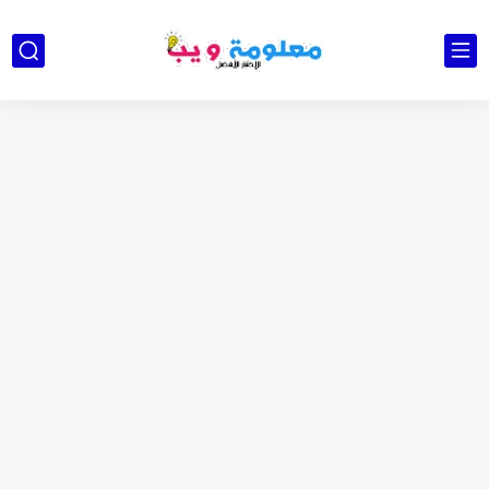
كشاف Wurkkos HD03 بقوة إضاءة احترافية و تصميم مميز ومتين...
أداة الذكاء الإصطناعي Pictory الثورية لإنشاء الفيديوهات باحتراف… من النص...
أول لابتوب قابل للطي من هواوي! MateBook X Fold Ultimate...
الدليل الكامل لإنشاء قناة يوتيوب ناجحة والربح منها للمبتدئين في...
vidIQ: دليلك الذكي لتحسين سيو اليوتيوب ورفع نسبة المشاهدات 2025