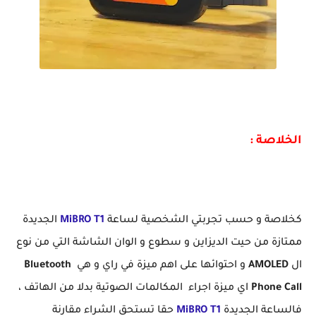
افضل ساعة ذكية بسعر مغري بشاشة AMOLED و تدعم المكالمات Mibro T1 Bluetooth Call
الخلاصة :
كخلاصة و حسب تجربتي الشخصية لساعة
MiBRO T1
الجديدة
ممتازة من حيت الديزاين و سطوع و الوان الشاشة التي من نوع
ال
AMOLED
و احتوائها على اهم ميزة في راي و هي
Bluetooth
Phone Call
اي ميزة اجراء المكالمات الصوتية بدلا من الهاتف ،
فالساعة الجديدة
MiBRO T1
حقا تستحق الشراء مقارنة