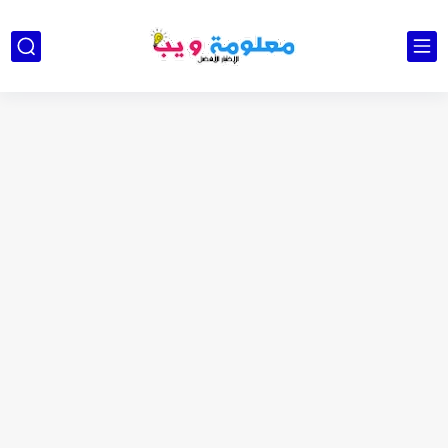
كشاف Wurkkos HD03 بقوة إضاءة احترافية و تصميم مميز ومتين...