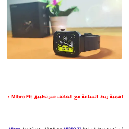
افضل ساعة ذكية بسعر مغري بشاشة AMOLED و تدعم المكالمات Mibro T1 Bluetooth Call
اهمية ربط الساعة مع الهاتف عبر تطبيق Mibro Fit :