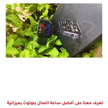
افضل ساعة ذكية بسعر مغري بشاشة AMOLED و تدعم المكالمات Mibro T1 Bluetooth Call
تعرف معنا على أفضل ساعة اتصال بلوتوث بميزانية