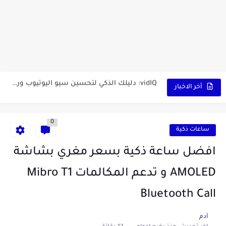
أداة الذكاء الإصطناعي Pictory الثورية لإنشاء الفيديوهات باحتراف… من النص...
أول لابتوب قابل للطي من هواوي! MateBook X Fold Ultimate...
الدليل الكامل لإنشاء قناة يوتيوب ناجحة والربح منها للمبتدئين في...
vidIQ: دليلك الذكي لتحسين سيو اليوتيوب ورفع نسبة المشاهدات 2025
أفضل ثلاث برامج في رمضان 2025: دليل شامل لأفضل التطبيقات...
أخر الاخبار
كيفية الاستعلام عن نتائج مسابقة سوناطراك 2025: الدليل الشامل
0
منحة البطالة الجزائرية 2025 دليل تجديد المنحة بسرعة وسهولة
ساعات ذكية
تطبيق Cricfy TV: بوابتك المثلى لعالم مشاهدة الرياضة البث المباشر...
افضل ساعة ذكية بسعر مغري بشاشة
خاتم ذكي بإمتياز يدعم الذكاء الإصطناعي لمراقبة الصحة -...
AMOLED و تدعم المكالمات Mibro T1
Bluetooth Call
آدم