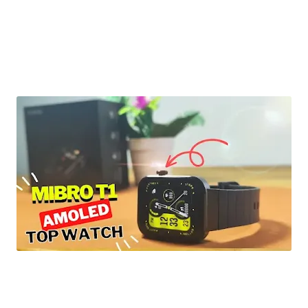
افضل ساعة ذكية ممكن تشريها بهذا السعر رخيس بشاشة AMOLED و تدعم المكالمات Mibro T1 Bluetooth
Watch Call