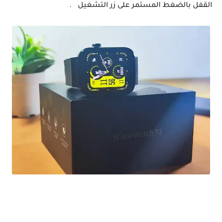
القفل بالضغط المستمر على زر التشغيل .
افضل ساعة ذكية بسعر مغري بشاشة AMOLED و تدعم المكالمات Mibro T1 Bluetooth Call