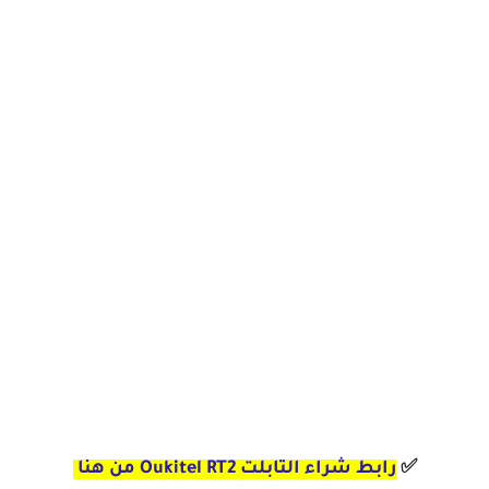
✅
رابط شراء التابلت Oukitel RT2 من هنا