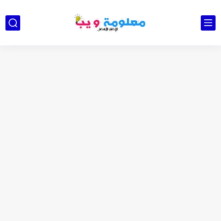
كشاف Wurkkos HD03 بقوة إضاءة احترافية و تصميم مميز ومتين...