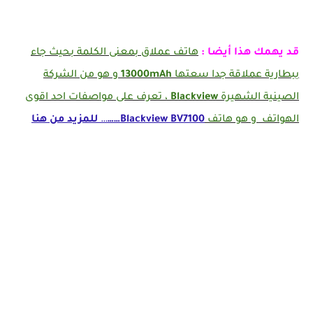
قد يهمك هذا أيضا :
هاتف عملاق بمعنى الكلمة بحيث جاء
ببطارية عملاقة جدا سعتها
13000mAh
و هو من الشركة
الصينية الشهيرة
Blackview
، تعرف على مواصفات احد اقوى
الهواتف و هو هاتف
BV7100……
Blackview
…
للمزيد من هنا