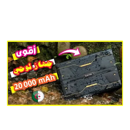
افضل و أقوى تابلت Oukitel RT2 Tablet ببطارية عملاقة 20000mAh و بسعر 260 دولار