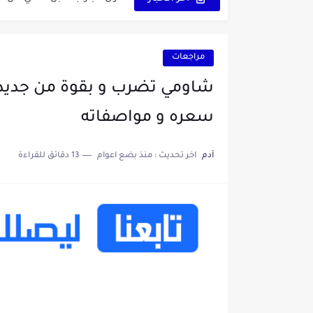
الدليل الكامل لإنشاء قناة ي
vidIQ: دليلك الذكي لتحسين سيو اليوتيوب ورفع نسبة المشاهدات 2025
مراجعات
أفضل ثلاث برامج في رمضان 2025: دليل شامل لأفضل التطبيقات
كيفية الاستعلام عن نتائج مسابقة سونا
سعره و مواصفاته
منحة البطالة الجزائرية 2025 دليل تجديد المنحة بسرعة وسهولة
آدم
اخر تحديث :
منذ بضع اعوام
13 دقائق للقراءة
تطبيق Cricfy TV: بوابتك المثلى لعالم مشاهدة الرياضة البث المباشر...
خاتم ذكي بإمتياز يدعم الذكا