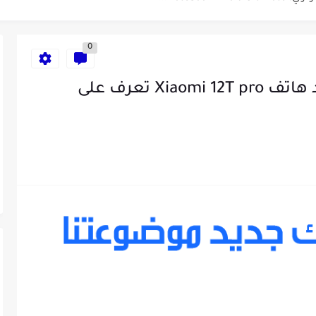
وتيوب ناجحة والربح منها للمبتدئين في...
0
...
شاومي تضرب و بقوة من جديد هاتف Xiaomi 12T pro تعرف على
طراك 2025: الدليل الشامل
ء الإصطناعي لمراقبة الصحة -...