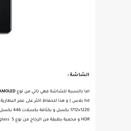
شاومي تضرب و بقوة من جديد هاتف Xiaomi 12T pro تعرف عل
الشاشة :
اما بالنسبة للشاشة فهي تاتي من نوع
 AMOLED
hd بلاس ) و هذا للحفاظ اكثر على عمر البطار
HDR و محمية بطبقة من الزجاج من نوع Gorning Gorilla glass 5 الجيل الخامس . و البصمة تحت الشاشة .