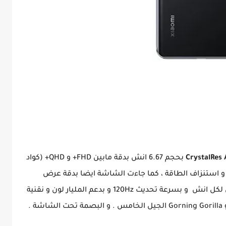
ى سعره و مواصفاته
CrystalRes
بحجم 6.67 انش بدقة مابين FHD+ و QHD+ (كواد
ية و استنزاف الطاقة ، كما جاءت الشاشة ايضا بدقة عرض
1220×1712 بكسل و بكثافة بكسلات 446 بكسل لكل انش و بسرعة تحديث 120Hz و بدعم المليار لون و نقنية