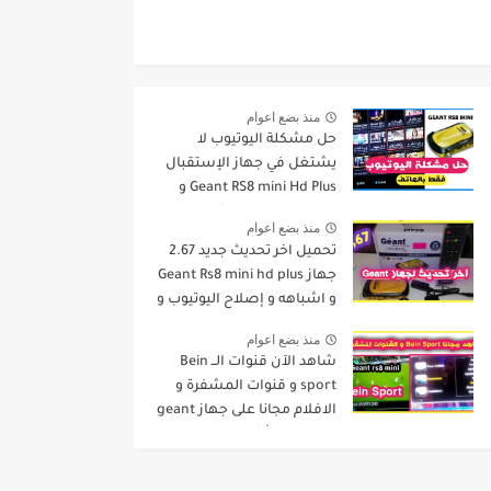
منذ بضع اعوام
حل مشكلة اليوتيوب لا
يشتغل في جهاز الإستقبال
Geant RS8 mini Hd Plus و
جميع الاجهزة المشابهة له .
منذ بضع اعوام
تحميل اخر تحديث جديد 2.67
جهاز Geant Rs8 mini hd plus
و اشباهه و إصلاح اليوتيوب و
مميزات اخرى Dernier Mise a
منذ بضع اعوام
Jour GN
شاهد الآن قنوات الــ Bein
sport و قنوات المشفرة و
الافلام مجانا على جهاز geant
rs8 mini و أشباهه