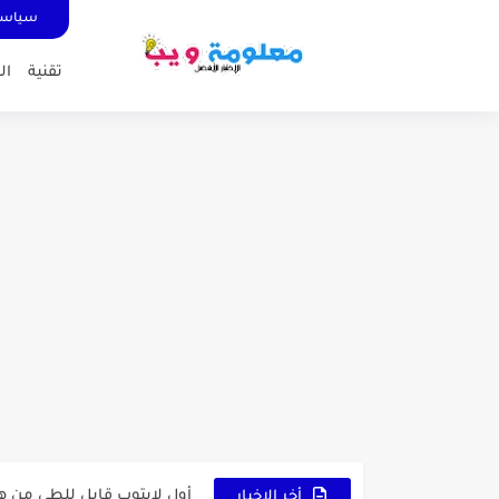
سياسة
تقنية
ال
كشاف Wurkkos HD03 بقوة إضاءة احترافية و تصميم مميز ومتين...
أداة الذكاء الإصطناعي Pictory الثورية لإنشاء الفيديوهات باحتراف… من النص...
أول لابتوب قابل للطي من هواوي!  X Fold Ultimate
أخر الاخبار