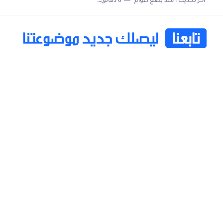
اخر تحديث :
منذ بضع اعوام
6 دقائق للقراءة
خاتم ذكي بإمتياز يدعم الذكاء الإصطناعي لمراقبة الصحة -...