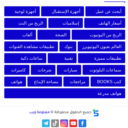
أبحث عن عمل
أجهزة الإستقبال
أجهزة لوحية
أسعار الهاتف
إسلاميات
الربح من النت
الربح من اليوتيوب
الصحة
ألعاب
العالم بعيون اليوتيوبرز
بنوك
تطبيقات مشاهدة القنوات
تطبيقات مميزة
تقنية
ساعات ذكية
سماعات البلوثوت
سيارات
شرحات
كاميرات
كتب BOOKS
مراجعات
مساحة الإبداع
هواتف
هواتف مدرعة
جميع الحقوق محفوظة ©
معلومة ويب