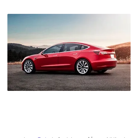
اصبحت Tesla Model Y السيارة الاكثر مبيعا في ألمانيا و تتفوق على Volkswagen Golf