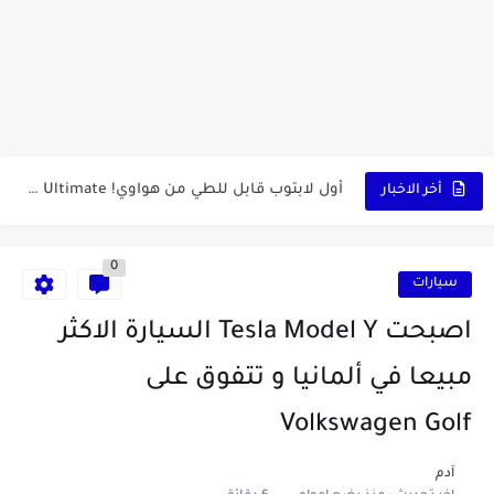
كشاف Wurkkos HD03 بقوة إضاءة احترافية و تصميم مميز ومتين...
أداة الذكاء الإصطناعي Pictory الثورية لإنشاء الفيديوهات باحتراف… من النص...
أول لابتوب قابل للطي من هواوي! MateBook X Fold Ultimate...
أخر الاخبار
الدليل الكامل لإنشاء قناة يوتيوب ناجحة والربح منها للمبتدئين في...
0
vidIQ: دليلك الذكي لتحسين سيو اليوتيوب ورفع نسبة المشاهدات 2025
سيارات
أفضل ثلاث برامج في رمضان 2025: دليل شامل لأفضل التطبيقات...
اصبحت Tesla Model Y السيارة الاكثر
كيفية الاستعلام عن نتائج مسابقة سوناطراك 2025: الدليل الشامل
مبيعا في ألمانيا و تتفوق على
منحة البطالة الجزائرية 2025 دليل تجديد المنحة بسرعة وسهولة
Volkswagen Golf
تطبيق Cricfy TV: بوابتك المثلى لعالم مشاهدة الرياضة البث المباشر...
آدم