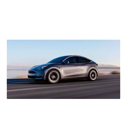
اصبحت Tesla Model Y السيارة الاكثر مبيعا في ألمانيا و تتفوق على Volkswagen Golf