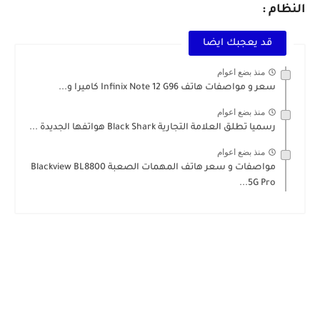
النظام :
قد يعجبك ايضا
منذ بضع اعوام
سعر و مواصفات هاتف Infinix Note 12 G96 كاميرا و...
منذ بضع اعوام
رسميا تطلق العلامة التجارية Black Shark هواتفها الجديدة ...
منذ بضع اعوام
مواصفات و سعر هاتف المهمات الصعبة Blackview BL8800
5G Pro...