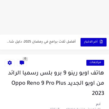
أداة الذكاء الإصطناعي Pictory الثورية لإنشاء الفيديوهات باحتراف… من النص...
أول لابتوب قابل للطي من هواوي! MateBook X Fold Ultimate...
الدليل الكامل لإنشاء قناة يوتيوب ناجحة والربح منها للمبتدئين في...
vidIQ: دليلك الذكي لتحسين سيو اليوتيوب ورفع نسبة المشاهدات 2025
أفضل ثلاث برامج في رمضان 2025: دليل شامل لأفضل التطبيقات...
أخر الاخبار
كيفية الاستعلام عن نتائج مسابقة سوناطراك 2025: الدليل الشامل
0
منحة البطالة الجزائرية 2025 دليل تجديد المنحة بسرعة وسهولة
مراجعات
تطبيق Cricfy TV: بوابتك المثلى لعالم مشاهدة الرياضة البث المباشر...
هاتف اوبو رينو 9 برو بلس رسميا الرائد
خاتم ذكي بإمتياز يدعم الذكاء الإصطناعي لمراقبة الصحة -...
من اوبو الجديد Oppo Reno 9 Pro Plus
2023
آدم