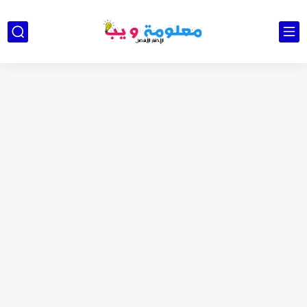
كشاف Wurkkos HD03 بقوة إضاءة احترافية و تصميم مميز ومتين...