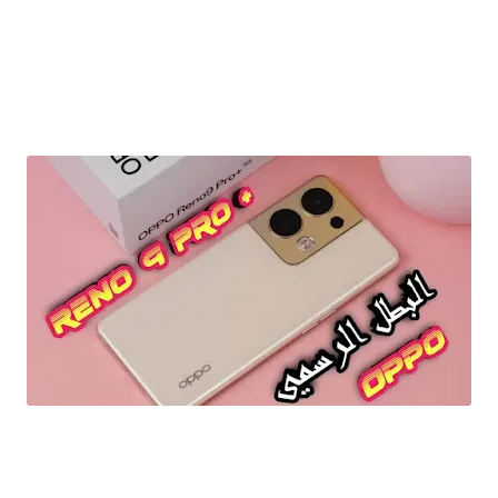
هاتف اوبو رينو 9 برو بلس رسميا الرائد اوبو الجديد Oppo Reno 9 Pro Plus 2023