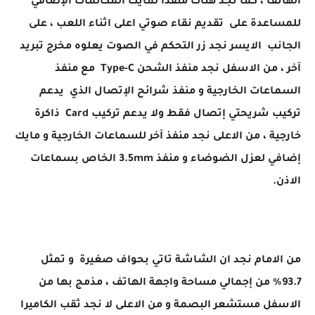
الهاتف ، كما نجد هناك منفذا لمايك المكالمات الإضافي
للمساعدة على تقديم نقاء صوتي اعلى اثناء اللعب ، على
الجانب الايسر نجد زر التحكم في الصوت يعلوه مخرج تبريد
آخر ، من الاسفل نجد منفذ الشحن Type-C مع منفذ
السماعات الخارجية و منفذ شرائح الإتصال الذي يدعم
تركيب شريحتي إتصال فقط ولا يدعم تركيب Card ذاكرة
خارجية ، من الاعلى نجد منفذ آخر للسماعات الخارجية و مايك
إضافي لعزل الضوضاء و منفذ 3.5mm الخاص بسماعات
الاذن.
من الامام نجد ان الشاشة تاتي بحواف صغيرة و تمثل
93.7% من إجمالي مساحة واجهة الهاتف ، مذمج بها من
الاسفل مستشعر البصمة و من الاعلى لا نجد ثقب الكاميرا