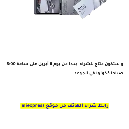
سعر و مواصفات Zte Nubia Red Magic 8 Pro Titanium في الجزائر 2023
و ستكون متاح للشراء بدءا من يوم 6 أبريل على ساعة 8:00
صباحا فكونوا في الموعد
رابط شراء الهاتف من موقع aliexpress