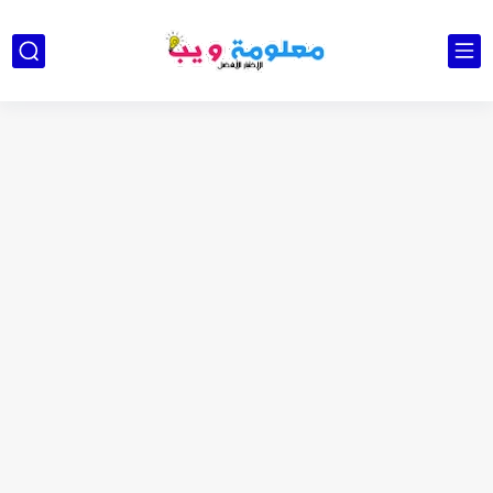
كشاف Wurkkos HD03 بقوة إضاءة احترافية و تصميم مميز ومتين...