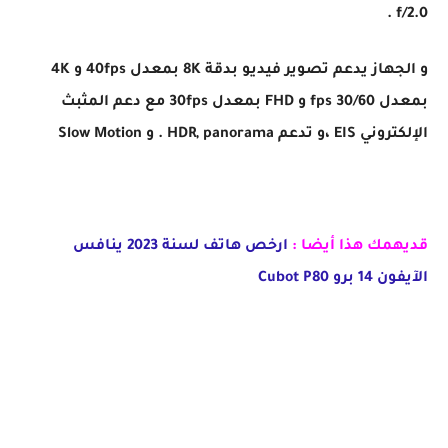
f/2.0 .
و الجهاز يدعم تصوير فيديو بدقة 8K بمعدل 40fps و 4K
بمعدل 30/60 fps
و
FHD بمعدل 30fps مع دعم المثبث
الإلكتروني EIS ،و تدعم HDR, panorama . و Slow Motion
قديهمك هذا أيضا :
ارخص هاتف لسنة 2023 ينافس
الآيفون 14 برو Cubot P80