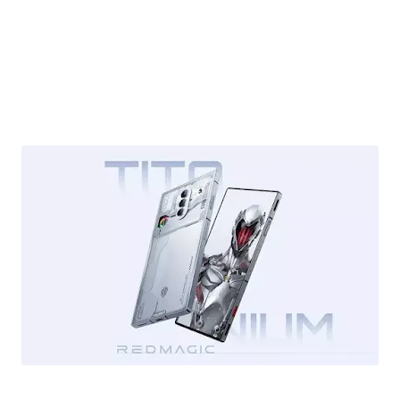
سعر و مواصفات Zte Nubia Red Magic 8 Pro Titanium في الجزائر 2023