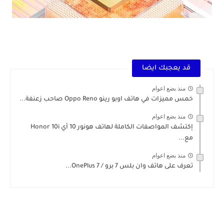
سعر و مواصفات Zte Nubia Red Magic 8 Pro Titanium في الجزائر 2023
قد يعجبك ايضا
منذ بضع اعوام
خمس مميزات في هاتف اوبو رينو Oppo Reno صاحب زعنفة...
منذ بضع اعوام
إكتشف المواصفات الكاملة لهاتف هونور 10 أي Honor 10i
مع...
منذ بضع اعوام
تعرف على هاتف وان بلس 7 برو / OnePlus 7...