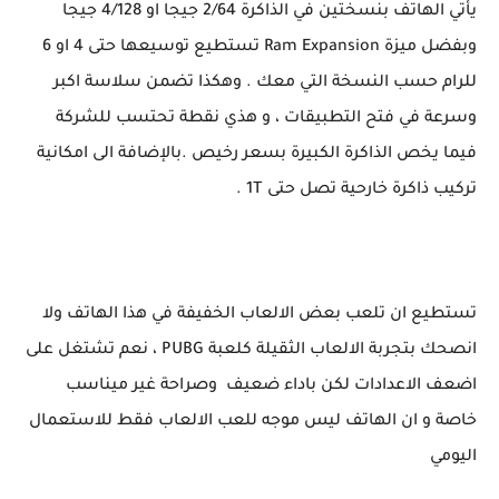
يأتي الهاتف بنسختين في الذاكرة 2/64 جيجا او 4/128 جيجا
وبفضل ميزة Ram Expansion تستطيع توسيعها حتى 4 او 6
للرام حسب النسخة التي معك . وهكذا تضمن سلاسة اكبر
وسرعة في فتح التطبيقات ، و هذي نقطة تحتسب للشركة
فيما يخص الذاكرة الكبيرة بسعر رخيص .بالإضافة الى امكانية
تركيب ذاكرة خارحية تصل حتى 1T .
تستطيع ان تلعب بعض الالعاب الخفيفة في هذا الهاتف ولا
انصحك بتجربة الالعاب الثقيلة كلعبة PUBG ، نعم تشتغل على
اضعف الاعدادات لكن باداء ضعيف وصراحة غير ميناسب
خاصة و ان الهاتف ليس موجه للعب الالعاب فقط للاستعمال
اليومي