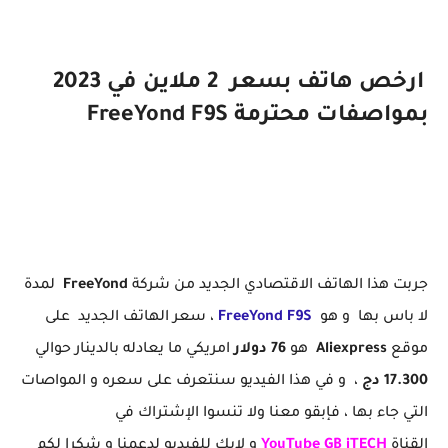
ارخص هاتف بسعر 2 ملاين في 2023
بمواصفات محترمة FreeYond F9S
جربت هذا الهاتف الاقتصادي الجديد من شركة
FreeYond
لمدة
لا باس بها و هو
FreeYond F9S
، سعر الهاتف الجديد على
موقع
Aliexpress
هو
76 دولار
امريكي ما يعادله بالدينار حوالي
17.300 دج
، و في هذا الفيديو سنتعرف على سعره و المواصات
التي جاء بها ، فإبقو معنا ولا تنسوا الإشتراك في
القناة
YouTube GB iTECH
و لايك للفيديو لدعمنا و شكرا لكم