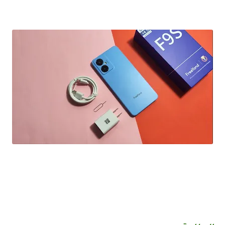
ارخص هاتف اقل من 2 ملاين في 2023 بمواصفات محترمة FreeYond F9S