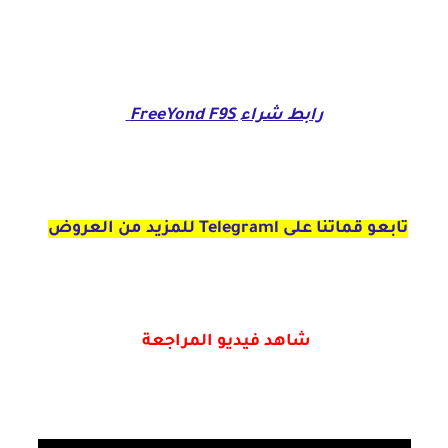
رابط شراء FreeYond F9S
تابعو قماتنا على Telegraml للمزيد من العروض
شاهد فيديو المراجعة