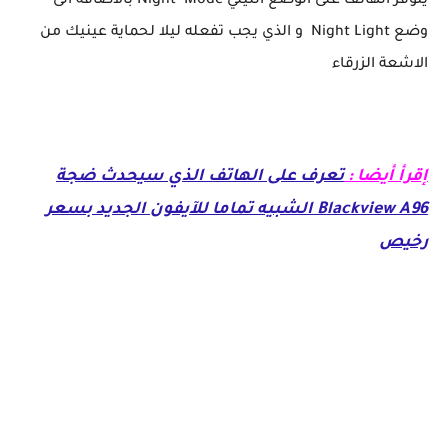
يتوفر الهاتف على الوضع الليلي Night Mode بالاضافة الى
وضع Night Light و الذي يجب تفعله ليلا لحماية عينيك من
الاشعة الزرقاء
إقرأ أيضا :
تعرف على الهاتف الذي سيحدث ضجة
Blackview A96 الشبيه تماما للآيفون الجديد بسعر
رخيص