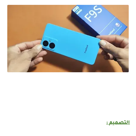
ارخص هاتف اقل من 2 ملاين في 2023 بمواصفات محترمة FreeYond F9S
التصميم :