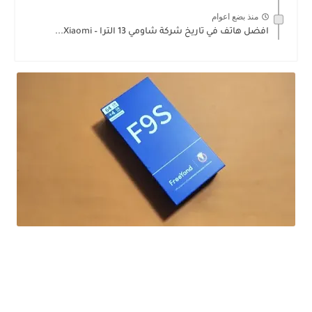
منذ بضع اعوام
افضل هاتف في تاريخ شركة شاومي 13 الترا – Xiaomi...
ارخص هاتف اقل من 2 ملاين في 2023 بمواصفات محترمة FreeYond F9S