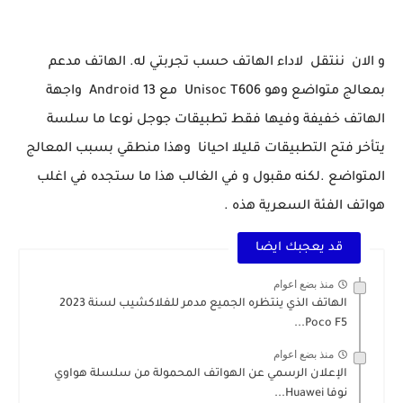
و الان ننتقل لاداء الهاتف حسب تجربتي له. الهاتف مدعم
بمعالج متواضع وهو Unisoc T606 مع Android 13 واجهة
الهاتف خفيفة وفيها فقط تطبيقات جوجل نوعا ما سلسة
يتأخر فتح التطبيقات قليلا احيانا وهذا منطقي بسبب المعالج
المتواضع .لكنه مقبول و في الغالب هذا ما ستجده في اغلب
هواتف الفئة السعرية هذه .
قد يعجبك ايضا
منذ بضع اعوام
الهاتف الذي ينتظره الجميع مدمر للفلاكشيب لسنة 2023
Poco F5...
منذ بضع اعوام
الإعلان الرسمي عن الهواتف المحمولة من سلسلة هواوي
نوفا Huawei...