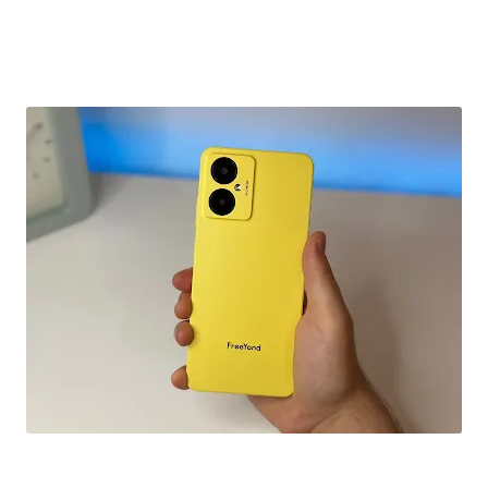
ارخص هاتف اقل من 2 ملاين في 2023 بمواصفات محترمة FreeYond F9S