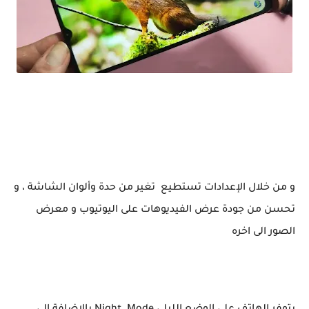
ارخص هاتف اقل من 2 ملاين في 2023 بمواصفات محترمة FreeYond F9S
و من خلال الإعدادات تستطيع تغير من حدة وألوان الشاشة ، و
تحسن من جودة عرض الفيديوهات على اليوتيوب و معرض
الصور الى اخره