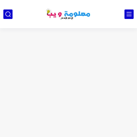
كشاف Wurkkos HD03 بقوة إضاءة احترافية و تصميم مميز ومتين...