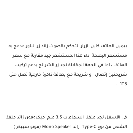
ارخص هاتف اقل من 2 ملاين في 2023 بمواصفات محترمة FreeYond F9S
بيمين الهاتف كاين ازرار التحكم بالصوت زائد زر الباور مدمج به
مستشعر البصمة اداء هذا المستشعر جيد مقارنة مع سعر
الهاتف ، اما في الجهة المقابلة نجد زر الشرائح يدعم تركيب
شريحتين إتصال او شريحة مع بطاقة ذاكرة خارجية تصل حتى
1TB .
في الأسفل نجد منفذ السماعات 3.5 ملم ميكروفون زائد منفذ
الشحن من نوع Type-C زائد Mono Speaker (مونو سبيكر )