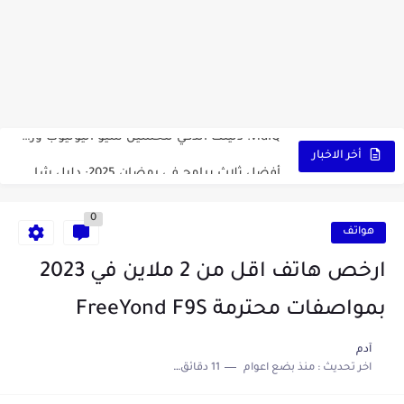
أداة الذكاء الإصطناعي Pictory الثورية لإنشاء الفيديوهات باحتراف… من النص...
أول لابتوب قابل للطي من هواوي! MateBook X Fold Ultimate...
الدليل الكامل لإنشاء قناة يوتيوب ناجحة والربح منها للمبتدئين في...
vidIQ: دليلك الذكي لتحسين سيو اليوتيوب ورفع نسبة المشاهدات 2025
أفضل ثلاث برامج في رمضان 2025: دليل شامل لأفضل التطبيقات...
أخر الاخبار
كيفية الاستعلام عن نتائج مسابقة سوناطراك 2025: الدليل الشامل
0
منحة البطالة الجزائرية 2025 دليل تجديد المنحة بسرعة وسهولة
هواتف
تطبيق Cricfy TV: بوابتك المثلى لعالم مشاهدة الرياضة البث المباشر...
ارخص هاتف اقل من 2 ملاين في 2023
خاتم ذكي بإمتياز يدعم الذكاء الإصطناعي لمراقبة الصحة -...
بمواصفات محترمة FreeYond F9S
آدم
اخر تحديث :
منذ بضع اعوام
11 دقائق للقراءة