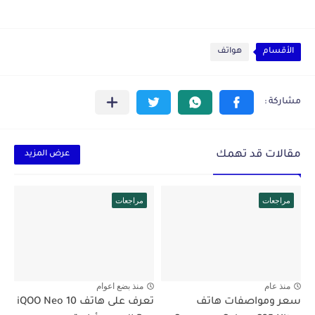
الأقسام
هواتف
مقالات قد تهمك
عرض المزيد
مراجعات
مراجعات
منذ عام
منذ بضع اعوام
سعر ومواصفات هاتف
تعرف على هاتف iQOO Neo 10