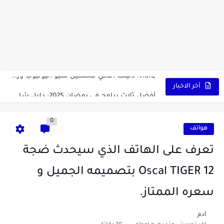
أداة الذكاء الإصطناعي Pictory الثورية لإنشاء الفيديوهات باحتراف… من النص...
أول لابتوب قابل للطي من هواوي! MateBook X Fold Ultimate...
الدليل الكامل لإنشاء قناة يوتيوب ناجحة والربح منها للمبتدئين في...
vidIQ: دليلك الذكي لتحسين سيو اليوتيوب ورفع نسبة المشاهدات 2025
أفضل ثلاث برامج في رمضان 2025: دليل شامل لأفضل التطبيقات...
أخر الاخبار
كيفية الاستعلام عن نتائج مسابقة سوناطراك 2025: الدليل الشامل
0
منحة البطالة الجزائرية 2025 دليل تجديد المنحة بسرعة وسهولة
هواتف
تطبيق Cricfy TV: بوابتك المثلى لعالم مشاهدة الرياضة البث المباشر...
تعرف على الهاتف الذي سيحدث ضجة
خاتم ذكي بإمتياز يدعم الذكاء الإصطناعي لمراقبة الصحة -...
Oscal TIGER 12 بتصميمه الجميل و
سعره الممتاز.
آدم