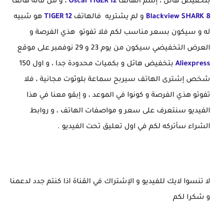
بتخفيض هائل ، إسم الهاتف
Oscal TIGER 12
، و من فاته هاتف
Blackview SHARK 8
و لم يشتريه فالهاتف
TIGER 12
هو شبيه
له و سيكون بسعر مناسب لكم فلا تفوتو هذي الفرصة و
العرض التخفيضي سيكون من يوم 23 و 29 نوفمبر على موقع
Aliexpress
بتخفيض هائل و بكميات محدودة جدا ، و اول 150
شخص إشترى الهاتف سيربح سماعة بلوثوت مجانية ، فلا
تفوتو هذي الفرصة و كونوا في الموعد ، و إبقو معنا في هذا
الفيديو سنتعرف على سعر و مواصفات الهاتف ، و روابط
الشراء سأتركه لكم في اول تعليق تحت الفيديو .
لا تنسوا لايك للفيديو و الإشتراك في القناة اذا كنتم جدد لدعمنا
و شكرا لكم