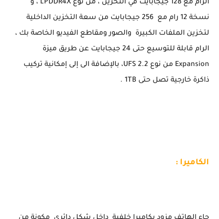
الرام مع 128 جيجابايت في التخزين ، من نوع LPDDR4X ، و
نسخة 12 رام مع 256 جيجابايت من سعة التخزين الداخلية
لتخزين الملفات الكبيرة والصور ومقاطع الفيديو الخاصة بك ،
الرام قابلة للتوسيع حتى 24 جيجابايت عن طريق ميزة
Expansion من نوع UFS 2.2، بالإضافة الى إلى إمكانية تركيب
ذاكرة خارجية تصل حتى 1TB .
الكاميرا :
جاء الهاتف مزود بكاميرا خلفية داخل شكل دائري مكونة من