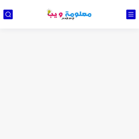
كشاف Wurkkos HD03 بقوة إضاءة احترافية و تصميم مميز ومتين...