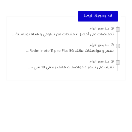
ارخص هاتف اقل من 2 ملاين سيحدث ضجة OSCAL TIGER 12 بتصميمه الجميل
قد يعجبك ايضا
منذ بضع اعوام
تخفيضات على أفضل 7 منتجات من شاومي و هدايا بمناسبة...
منذ بضع اعوام
سعر و مواصفات هاتف Redmi note 11 pro Plus 5G...
منذ بضع اعوام
تعرف على سعر و مواصفات هاتف ريدمي 10 سي -...