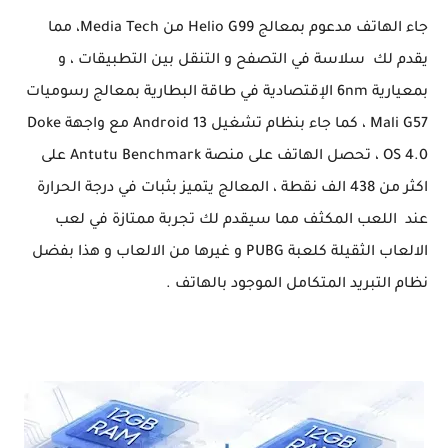
جاء الهاتف مدعوم بمعالج Helio G99 من Media Tech، مما
يقدم لك سلاسة في التصفح و التنقل بين التطبيقات ، و
بمعيارية 6nm الإقتصادية في طاقة البطارية بمعالج رسوميات
Mali G57 ، كما جاء بنظام تشغيل Android 13 مع واجهة Doke
OS 4.0 ، تحصل الهاتف على منصة Antutu Benchmark على
اكثر من 438 الف نقطة ، المعالج يتميز بثبات في درجة الحرارة
عند اللعب المكثف مما سيقدم لك تجربة ممتازة في لعب
الالعاب الثقيلة كلعبة PUBG و غيرها من الالعاب و هذا بفضل
نظام التبريد المتكامل الموجود بالهاتف .