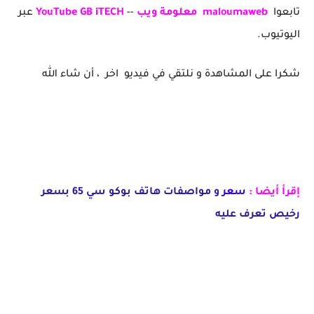
تابعوا
maloumaweb
معلومة ويب
--
YouTube GB iTECH
عبر
اليوتيوب.
شكرا على المشاهدة و نلتقي في فيديو اخر ، أن شاء الله
إقرأ أيضا :
سعر
و مواصفات هاتف بوكو سي 65 بسعر
رخيص تعرف عليه