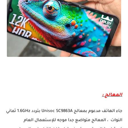
تعرف على الهاتف الإقتصادي Bkackview Wave 6C بتصميمه الجميل و سعره الممتاز
المعالج :
جاء الهاتف مدعوم بمعالج Unisoc SC9863A بتردد 1.6GHz ثماني
النوات ، المعالج متواضع جدا موجه للإستعمال العام