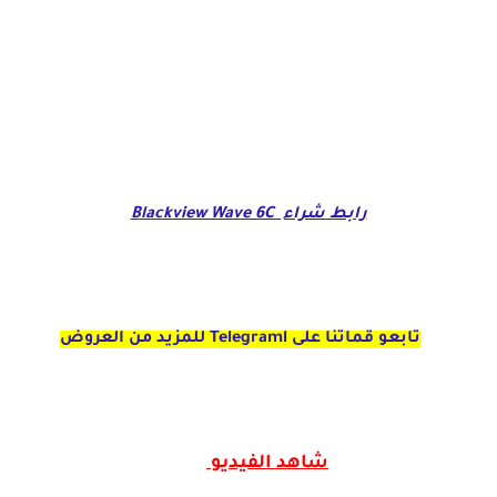
رابط شراء Blackview Wave 6C
تابعو قماتنا على Telegraml للمزيد من العروض
شاهد الفيديو