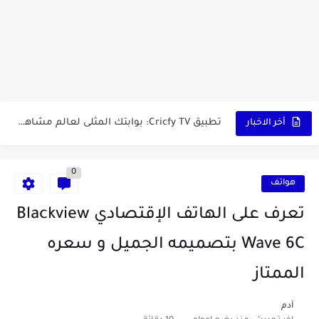
أفضل ثلاث برامج في رمضان 2025: دليل شامل لأفضل التطبيقات...
كيفية الاستعلام عن نتائج مسابقة سوناطراك 2025: الدليل الشامل
منحة البطالة الجزائرية 2025 دليل تجديد المنحة بسرعة وسهولة
تطبيق Cricfy TV: بوابتك المثلى لعالم مشاهدة الرياضة البث المباشر...
أخر الاخبار
خاتم ذكي بإمتياز يدعم الذكاء الإصطناعي لمراقبة الصحة -...
0
هواتف
تعرف على الهاتف الإقتصادي Blackview
Wave 6C بتصميمه الجميل و سعره
الممتاز
آدم