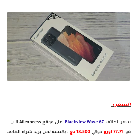
تعرف على الهاتف الإقتصادي Bkackview Wave 6C بتصميمه الجميل و سعره الممتاز
السعر :
سعر الهاتف
Blackview Wave 6C
على موقع
Aliexpress
الان
هو
77.71
اورو
حوالي
.500 دج
18
، بالنسة لمن يريد شراء الهاتف