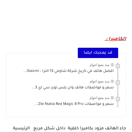
تعرف على الهاتف الإقتصادي Bkackview Wave 6C بتصميمه الجميل و سعره الممتاز
الكاميرا :
قد يعجبك ايضا
منذ بضع اعوام
افضل هاتف في تاريخ شركة شاومي 13 الترا – Xiaomi...
منذ بضع اعوام
سعر و مواصفات هاتف وان بلس نورد سي اي 3...
منذ بضع اعوام
سعر و مواصفات Zte Nubia Red Magic 8 Pro...
جاء الهاتف مزود بكاميرا خلفية داخل شكل مربع الرئيسية