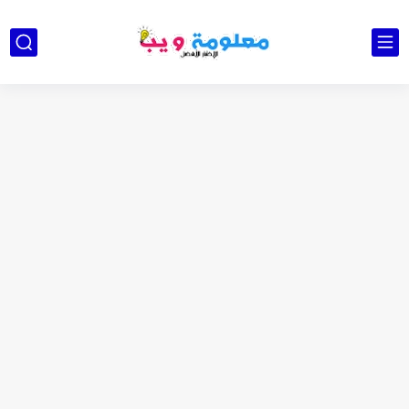
كشاف Wurkkos HD03 بقوة إضاءة احترافية و تصميم مميز ومتين...
أداة الذكاء الإصطناعي Pictory الثورية لإنشاء الفيديوهات باحتراف… من النص...
أول لابتوب قابل للطي من هواوي! MateBook X Fold Ultimate...
الدليل الكامل لإنشاء قناة يوتيوب ناجحة والربح منها للمبتدئين في...
vidIQ: دليلك الذكي لتحسين سيو اليوتيوب ورفع نسبة المشاهدات 2025