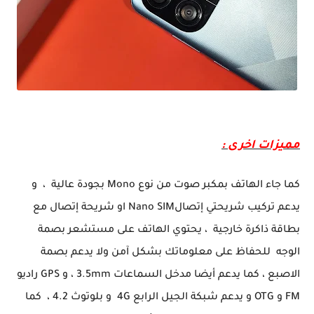
تعرف على الهاتف الإقتصادي Bkackview Wave 6C بتصميمه الجميل و سعره الممتاز
مميزات اخرى :
كما جاء الهاتف بمكبر صوت من نوع Mono بجودة عالية ، و
يدعم تركيب شريحتي إتصالNano SIM او شريحة إتصال مع
بطاقة ذاكرة خارجية ، يحتوي الهاتف على مستشعر بصمة
الوجه للحفاظ على معلوماتك بشكل آمن ولا يدعم بصمة
الاصبع ، كما يدعم أيضا مدخل السماعات 3.5mm ، و GPS راديو
FM و OTG و يدعم شبكة الجيل الرابع 4G و بلوتوث 4.2 ، كما