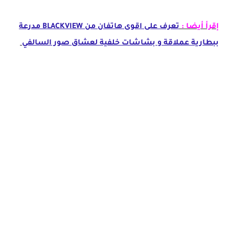
إقرأ أيضا :
تعرف على اقوى هاتفان من BLACKVIEW مدرعة
ببطارية عملاقة و بشاشات خلفية لعشاق صور السالفي