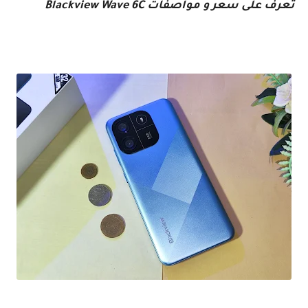
تعرف على سعر و مواصفات Blackview Wave 6C
تعرف على الهاتف الإقتصادي Bkackview Wave 6C بتصميمه الجميل و سعره الممتاز