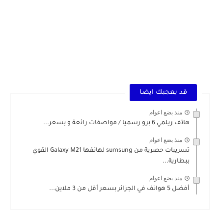
قد يعجبك ايضا
منذ بضع اعوام
هاتف ريلمي 6 برو رسميا / مواصفات رائعة و بسعر...
منذ بضع اعوام
تسريبات حصرية من sumsung لهاتفها Galaxy M21 القوي
ببطارية...
منذ بضع اعوام
أفضل 5 هواتف في الجزائر بسعر أقل من 3 ملاين...