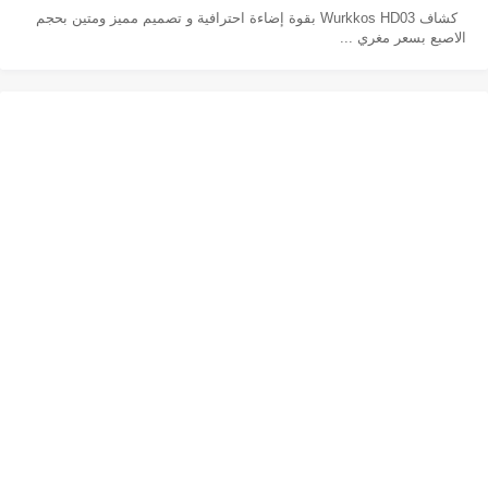
كشاف Wurkkos HD03 بقوة إضاءة احترافية و تصميم مميز ومتين بحجم
الاصبع بسعر مغري ...