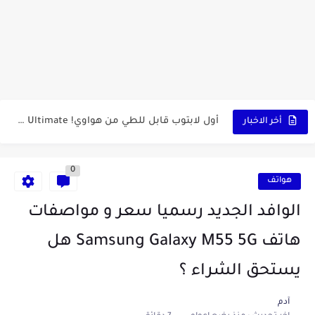
كشاف Wurkkos HD03 بقوة إضاءة احترافية و تصميم مميز ومتين...
أداة الذكاء الإصطناعي Pictory الثورية لإنشاء الفيديوهات باحتراف… من النص...
أول لابتوب قابل للطي من هواوي! MateBook X Fold Ultimate...
أخر الاخبار
الدليل الكامل لإنشاء قناة يوتيوب ناجحة والربح منها للمبتدئين في...
vidIQ: دليلك الذكي لتحسين سيو اليوتيوب ورفع نسبة المشاهدات 2025
0
هواتف
أفضل ثلاث برامج في رمضان 2025: دليل شامل لأفضل التطبيقات...
الوافد الجديد رسميا سعر و مواصفات
كيفية الاستعلام عن نتائج مسابقة سوناطراك 2025: الدليل الشامل
هاتف Samsung Galaxy M55 5G هل
منحة البطالة الجزائرية 2025 دليل تجديد المنحة بسرعة وسهولة
يستحق الشراء ؟
تطبيق Cricfy TV: بوابتك المثلى لعالم مشاهدة الرياضة البث المباشر...
خاتم ذكي بإمتياز يدعم الذكاء الإصطناعي لمراقبة الصحة -...
آدم