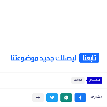
الأقسام
هواتف