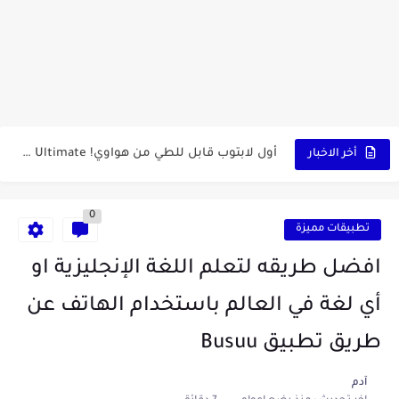
كشاف Wurkkos HD03 بقوة إضاءة احترافية و تصميم مميز ومتين...
أداة الذكاء الإصطناعي Pictory الثورية لإنشاء الفيديوهات باحتراف… من النص...
أول لابتوب قابل للطي من هواوي! MateBook X Fold Ultimate...
أخر الاخبار
الدليل الكامل لإنشاء قناة يوتيوب ناجحة والربح منها للمبتدئين في...
0
vidIQ: دليلك الذكي لتحسين سيو اليوتيوب ورفع نسبة المشاهدات 2025
تطبيقات مميزة
أفضل ثلاث برامج في رمضان 2025: دليل شامل لأفضل التطبيقات...
افضل طريقه لتعلم اللغة الإنجليزية او
كيفية الاستعلام عن نتائج مسابقة سوناطراك 2025: الدليل الشامل
أي لغة في العالم باستخدام الهاتف عن
منحة البطالة الجزائرية 2025 دليل تجديد المنحة بسرعة وسهولة
طريق تطبيق Busuu
تطبيق Cricfy TV: بوابتك المثلى لعالم مشاهدة الرياضة البث المباشر...
آدم
خاتم ذكي بإمتياز يدعم الذكاء الإصطناعي لمراقبة الصحة -...