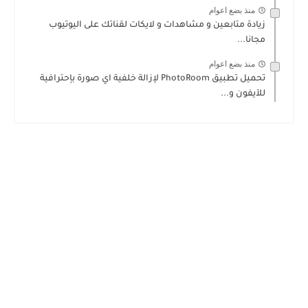
منذ بضع اعوام
زيادة متابعين و مشاهدات و لايكات لقناتك على اليوتيوب
مجانا...
منذ بضع اعوام
تحميل تطبيق PhotoRoom لإزالة خلفية اي صورة بإحترافية
للآيفون و...