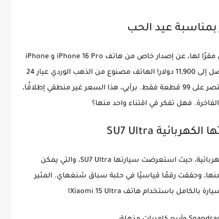
 بمناسبة عيد الحب
ي مقرًا لها، عن إصدار خاص من هاتف
iPhone 16 Pro و iPhone
صل إلى
11,900 دولار
! الهاتف مصنوع من الذهب الوردي عيار 24
ومزين باللآلئ والمجوهرات، مع إصدار محدود يقتصر على 99 قطعة فقط. برأيي، هذا السعر غير منطقي إطلاقًا،
فاخرة. فهل تفكر في اقتناء واحد منها؟
ائية SU7 Ultra
كهربائية، حيث استعرضت سيارتها
SU7 Ultra
، والتي يمكن
 "سوبر كار". تم إنتاج 10,000 وحدة منها، وحققت رقمًا قياسيًا في حلبة سباق شنغهاي. المثير
يارة بالكامل باستخدام هاتف
Xiaomi 15 Ultra
!