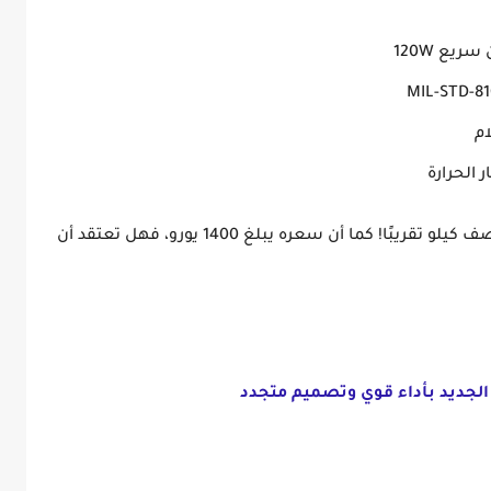
 سريع
120W
ام
الحرارة
صف كيلو تقريبًا! كما أن سعره يبلغ
1400 يورو
، فهل تعتقد أن