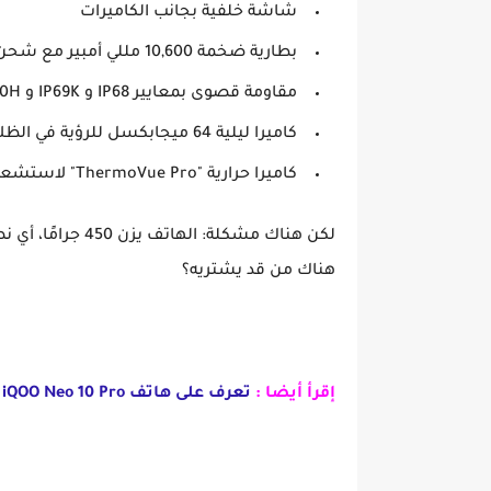
شاشة خلفية بجانب الكاميرات
بطارية ضخمة
10,600 مللي أمبير
مع شحن
مقاومة قصوى بمعايير
IP68 و IP69K و MIL-STD-810H
كاميرا ليلية 64 ميجابكسل
للرؤية في الظل
كاميرا حرارية "ThermoVue Pro"
لاستشعار 
لكن هناك مشكلة: الهاتف يزن
450 جرامًا
، أي ن
هناك من قد يشتريه؟
إقرأ أيضا :
تعرف على هاتف iQOO Neo 10 Pro الجديد بأداء قوي وتصميم متجدد