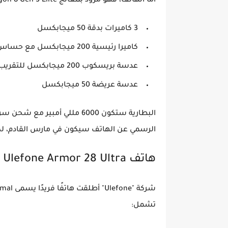
أما الهاتف، فهو مزود بمعالج
on 8 Gen 3 Elite
3 كاميرات بدقة 50 ميجابكسل
كاميرا رئيسية 200 ميجابكسل
مع حساس 1 إن
عدسة بريسكوب 200 ميجابكسل
للتقريب
عدسة عريضة 50 ميجابكسل
البطارية ستكون
6000 مللي أمبير
مع شحن سر
الرسمي عن الهاتف سيكون في
مارس القادم
، ل
هاتف Ulefone Armor 28 Ultra – هاتف للأغراض الخاصة
شركة "Ulefone" أطلقت هاتفًا فريدًا يسمى
rmal
تشمل: