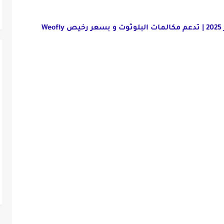
هذي افضل ساعة ذكية في الجزائر 2025 | تدعم مكالمات البلوثوت و بسعر رخيص Weofly