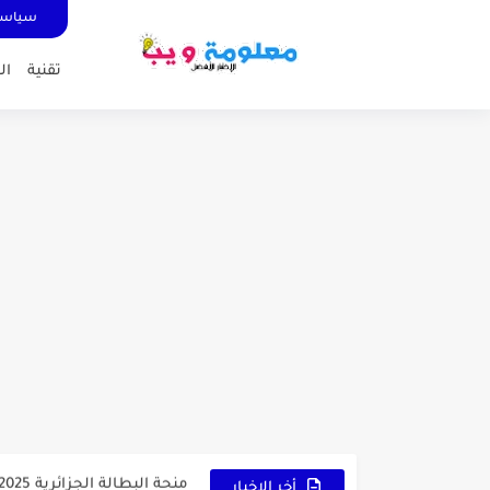
سياسة
تقنية
ال
كشاف Wurkkos HD03 بقوة إضاءة احترافية و تصميم مميز ومتين...
أداة الذكاء الإصطناعي Pictory الثورية لإنشاء الفيديوهات باحتراف… من النص...
أول لابتوب قابل للطي من هواوي!  X Fold Ultimate
الدليل الكامل لإنشاء قناة ي
vidIQ: دليلك الذكي لتحسين سيو اليوتيوب ورفع نسبة المشاهدات 2025
أفضل ثلاث برامج في رمضان 2025: دليل شامل لأفضل التطبيقات
كيفية الاستعلام عن نتائج مسابقة سونا
منحة البطالة الجزائرية 2025 دليل تجديد المنحة بسرعة وسهولة
تطبيق Cricfy TV: بوابتك المثلى لعالم مشاهدة الرياضة البث المباشر...
أخر الاخبار