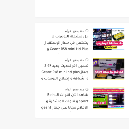
منذ بضع اعوام
حل مشكلة اليوتيوب لا
يشتغل في جهاز الإستقبال
Geant RS8 mini Hd Plus و
جميع الاجهزة المشابهة له .
منذ بضع اعوام
تحميل اخر تحديث جديد 2.67
جهاز Geant Rs8 mini hd plus
و اشباهه و إصلاح اليوتيوب و
مميزات اخرى Dernier Mise a
منذ بضع اعوام
Jour GN
شاهد الآن قنوات الــ Bein
sport و قنوات المشفرة و
الافلام مجانا على جهاز geant
rs8 mini و أشباهه