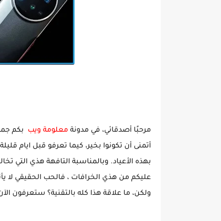
هذا هو عملاق شاومي لسنة 2025 | هاتف كافيار المرصع بالآلئ و الذهب | اخبار في التقنية
مرحبًا أصدقائي، في مدونة
معلومة ويب
بكم جميع
أتمنى أن تكونوا بخير، كيما تعرفو قبل ايام قليل
بهذه الأعياد. وبالمناسبة التافهة هذي التي تخالف
عليكم من هذي الخرافات ، فالحب الحقيقي لا يأت
ولكن، ما علاقة هذا كله بالتقنية؟ ستعرفون الآن