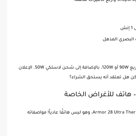
Snapdrag
وأربع كاميرات مذهلة:
ش
 البصري المذهل
يع
90W أو 120W
، بالإضافة إلى شحن لاسلكي
50W
. الإعلان
كن هل تعتقد أنه يستحق الشراء؟
Armor 28 Ultra The
، وهو ليس هاتفًا عادياً! مواصفاته