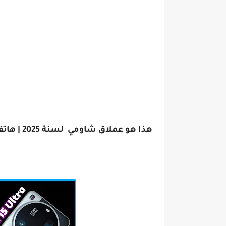
هذا هو عملاق شاومي لسنة 2025 | هاتف كافيار المرصع بالآلئ و الذهب | اخبار في التقنية