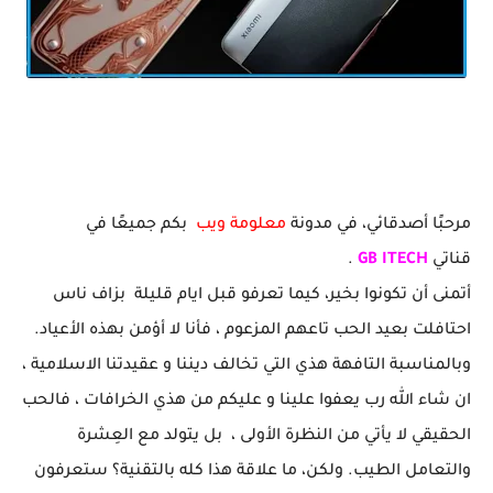
هذا هو عملاق شاومي لسنة 2025 | هاتف كافيار المرصع بالآلئ و الذهب | اخبار في التقنية
مرحبًا أصدقائي، في مدونة
معلومة ويب
بكم جميعًا في
قناتي
GB ITECH
.
أتمنى أن تكونوا بخير، كيما تعرفو قبل ايام قليلة بزاف ناس
احتافلت بعيد الحب تاعهم المزعوم ، فأنا لا أؤمن بهذه الأعياد.
وبالمناسبة التافهة هذي التي تخالف ديننا و عقيدتنا الاسلامية ،
ان شاء الله رب يعفوا علينا و عليكم من هذي الخرافات ، فالحب
الحقيقي لا يأتي من النظرة الأولى ، بل يتولد مع العِشرة
والتعامل الطيب. ولكن، ما علاقة هذا كله بالتقنية؟ ستعرفون