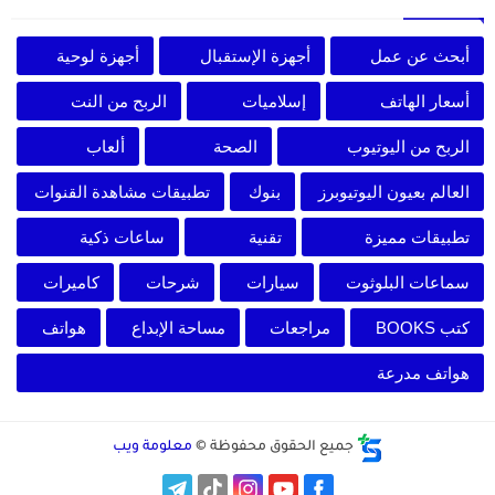
أبحث عن عمل
أجهزة الإستقبال
أجهزة لوحية
أسعار الهاتف
إسلاميات
الربح من النت
الربح من اليوتيوب
الصحة
ألعاب
العالم بعيون اليوتيوبرز
بنوك
تطبيقات مشاهدة القنوات
تطبيقات مميزة
تقنية
ساعات ذكية
سماعات البلوثوت
سيارات
شرحات
كاميرات
كتب BOOKS
مراجعات
مساحة الإبداع
هواتف
هواتف مدرعة
جميع الحقوق محفوظة ©
معلومة ويب