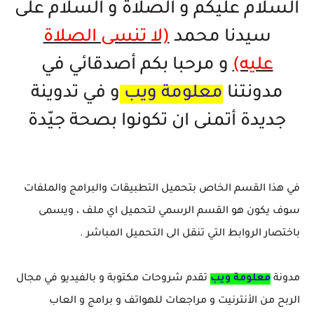
خاتم ذكي بإمتياز يدعم الذكاء الإصطناعي لمراقبة الصحة -...
السلام عليكم و الصلاة و السلام على
سيدنا محمد
(لا تنسى الصلاة
عليه)
و مرحبا بكم أصدقائي في
مدونتنا
معلومة ويب
و في تدوينة
جديدة أتمنى ان تكونوا بصحة جيّدة
في هذا القسم الخاص بتحميل التطبيقات والبرامج والملفات
سوف يكون هو القسم الرسمي لتحميل اي ملف ، ويسمى
باختصار الروابط التي تنقل الى التحميل المباشر .
مدونة
معلومة ويب
تقدم شروحات مكتوبة و بالفيديو في مجال
الربح من الأنترنيت و مراجعات للهواتف و برامج و العاب