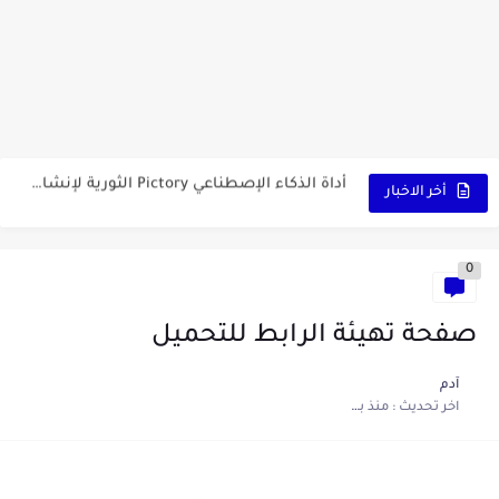
كشاف Wurkkos HD03 بقوة إضاءة احترافية و تصميم مميز ومتين...
أداة الذكاء الإصطناعي Pictory الثورية لإنشاء الفيديوهات باحتراف… من النص...
أول لابتوب قابل للطي من هواوي! MateBook X Fold Ultimate...
أخر الاخبار
الدليل الكامل لإنشاء قناة يوتيوب ناجحة والربح منها للمبتدئين في...
0
vidIQ: دليلك الذكي لتحسين سيو اليوتيوب ورفع نسبة المشاهدات 2025
أفضل ثلاث برامج في رمضان 2025: دليل شامل لأفضل التطبيقات...
صفحة تهيئة الرابط للتحميل
كيفية الاستعلام عن نتائج مسابقة سوناطراك 2025: الدليل الشامل
آدم
اخر تحديث :
منذ بضع اعوام
منحة البطالة الجزائرية 2025 دليل تجديد المنحة بسرعة وسهولة
تطبيق Cricfy TV: بوابتك المثلى لعالم مشاهدة الرياضة البث المباشر...