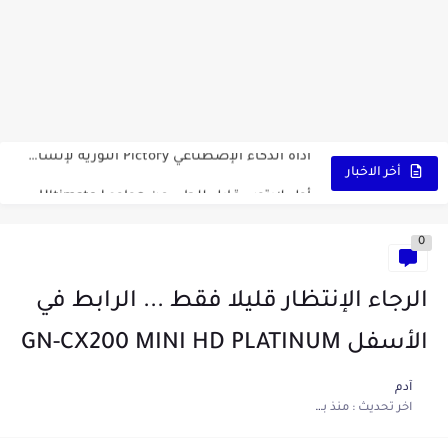
كشاف Wurkkos HD03 بقوة إضاءة احترافية و تصميم مميز ومتين...
أداة الذكاء الإصطناعي Pictory الثورية لإنشاء الفيديوهات باحتراف… من النص...
أول لابتوب قابل للطي من هواوي! MateBook X Fold Ultimate...
أخر الاخبار
الدليل الكامل لإنشاء قناة يوتيوب ناجحة والربح منها للمبتدئين في...
0
vidIQ: دليلك الذكي لتحسين سيو اليوتيوب ورفع نسبة المشاهدات 2025
أفضل ثلاث برامج في رمضان 2025: دليل شامل لأفضل التطبيقات...
الرجاء الإنتظار قليلا فقط ... الرابط في
كيفية الاستعلام عن نتائج مسابقة سوناطراك 2025: الدليل الشامل
الأسفل GN-CX200 MINI HD PLATINUM
منحة البطالة الجزائرية 2025 دليل تجديد المنحة بسرعة وسهولة
آدم
اخر تحديث :
منذ بضع اعوام
تطبيق Cricfy TV: بوابتك المثلى لعالم مشاهدة الرياضة البث المباشر...