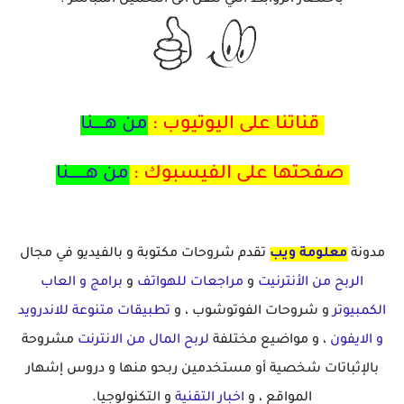
باختصار الروابط التي تنقل الى التحميل المباشر .
قناتنا على اليوتيوب :
من هــــنا
صفحتها على الفيسبوك :
من هــــــنا
مدونة
معلومة ويب
تقدم شروحات مكتوبة و بالفيديو في مجال
الربح من الأنترنيت
و
مراجعات للهواتف
و
برامج و العاب
الكمبيوتر
و شروحات الفوتوشوب ، و
تطبيقات متنوعة للاندرويد
و الايفون
، و مواضيع مختلفة
لربح المال من الانترنت
مشروحة
بالإثباتات شخصية أو مستخدمين ربحو منها و دروس إشهار
المواقع ، و
اخبار التقنية
و التكنولوجيا.