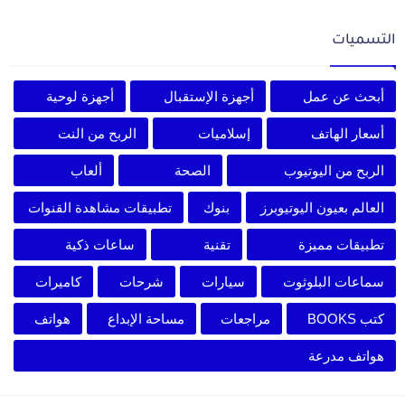
التسميات
أبحث عن عمل
أجهزة الإستقبال
أجهزة لوحية
أسعار الهاتف
إسلاميات
الربح من النت
الربح من اليوتيوب
الصحة
ألعاب
العالم بعيون اليوتيوبرز
بنوك
تطبيقات مشاهدة القنوات
تطبيقات مميزة
تقنية
ساعات ذكية
سماعات البلوثوت
سيارات
شرحات
كاميرات
كتب BOOKS
مراجعات
مساحة الإبداع
هواتف
هواتف مدرعة