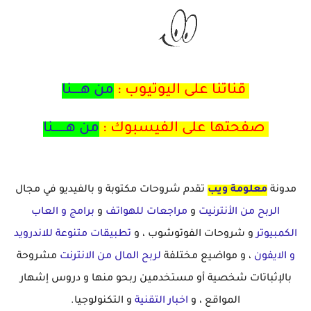
قناتنا على اليوتيوب :
من هــــنا
صفحتها على الفيسبوك :
من هــــــنا
مدونة
معلومة ويب
تقدم شروحات مكتوبة و بالفيديو في مجال
الربح من الأنترنيت
و
مراجعات للهواتف
و
برامج و العاب
الكمبيوتر
و شروحات الفوتوشوب ، و
تطبيقات متنوعة للاندرويد
و الايفون
، و مواضيع مختلفة
لربح المال من الانترنت
مشروحة
بالإثباتات شخصية أو مستخدمين ربحو منها و دروس إشهار
المواقع ، و
اخبار التقنية
و التكنولوجيا.