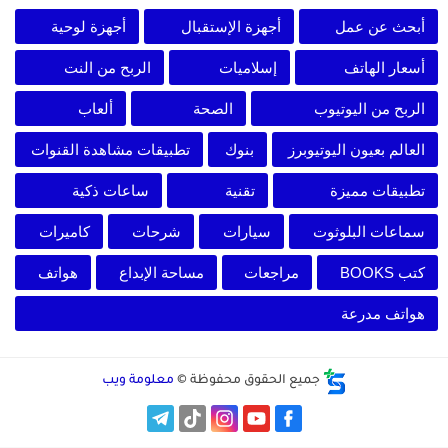
أبحث عن عمل
أجهزة الإستقبال
أجهزة لوحية
أسعار الهاتف
إسلاميات
الربح من النت
الربح من اليوتيوب
الصحة
ألعاب
العالم بعيون اليوتيوبرز
بنوك
تطبيقات مشاهدة القنوات
تطبيقات مميزة
تقنية
ساعات ذكية
سماعات البلوثوت
سيارات
شرحات
كاميرات
كتب BOOKS
مراجعات
مساحة الإبداع
هواتف
هواتف مدرعة
جميع الحقوق محفوظة ©
معلومة ويب