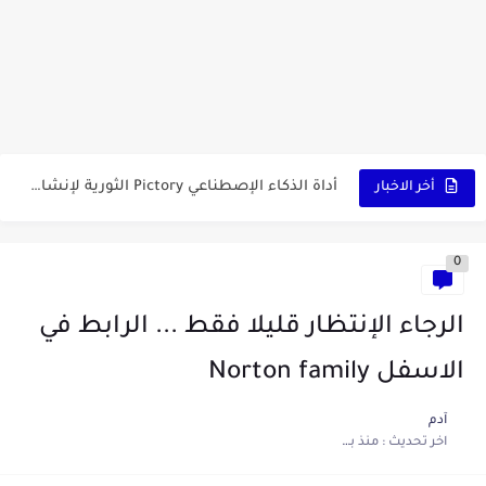
كشاف Wurkkos HD03 بقوة إضاءة احترافية و تصميم مميز ومتين...
أداة الذكاء الإصطناعي Pictory الثورية لإنشاء الفيديوهات باحتراف… من النص...
أول لابتوب قابل للطي من هواوي! MateBook X Fold Ultimate...
أخر الاخبار
الدليل الكامل لإنشاء قناة يوتيوب ناجحة والربح منها للمبتدئين في...
0
vidIQ: دليلك الذكي لتحسين سيو اليوتيوب ورفع نسبة المشاهدات 2025
أفضل ثلاث برامج في رمضان 2025: دليل شامل لأفضل التطبيقات...
الرجاء الإنتظار قليلا فقط ... الرابط في
كيفية الاستعلام عن نتائج مسابقة سوناطراك 2025: الدليل الشامل
الاسفل Norton family
منحة البطالة الجزائرية 2025 دليل تجديد المنحة بسرعة وسهولة
آدم
اخر تحديث :
منذ بضع اعوام
تطبيق Cricfy TV: بوابتك المثلى لعالم مشاهدة الرياضة البث المباشر...