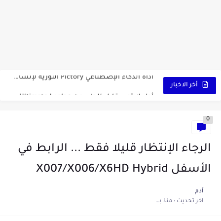
كشاف Wurkkos HD03 بقوة إضاءة احترافية و تصميم مميز ومتين...
أداة الذكاء الإصطناعي Pictory الثورية لإنشاء الفيديوهات باحتراف… من النص...
أول لابتوب قابل للطي من هواوي! MateBook X Fold Ultimate...
أخر الاخبار
الدليل الكامل لإنشاء قناة يوتيوب ناجحة والربح منها للمبتدئين في...
0
vidIQ: دليلك الذكي لتحسين سيو اليوتيوب ورفع نسبة المشاهدات 2025
أفضل ثلاث برامج في رمضان 2025: دليل شامل لأفضل التطبيقات...
الرجاء الإنتظار قليلا فقط ... الرابط في
كيفية الاستعلام عن نتائج مسابقة سوناطراك 2025: الدليل الشامل
الأسفل X007/X006/X6HD Hybrid
منحة البطالة الجزائرية 2025 دليل تجديد المنحة بسرعة وسهولة
آدم
اخر تحديث :
منذ بضع اعوام
تطبيق Cricfy TV: بوابتك المثلى لعالم مشاهدة الرياضة البث المباشر...