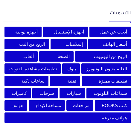
التسميات
أبحث عن عمل
أجهزة الإستقبال
أجهزة لوحية
أسعار الهاتف
إسلاميات
الربح من النت
الربح من اليوتيوب
الصحة
ألعاب
العالم بعيون اليوتيوبرز
بنوك
تطبيقات مشاهدة القنوات
تطبيقات مميزة
تقنية
ساعات ذكية
سماعات البلوثوت
سيارات
شرحات
كاميرات
كتب BOOKS
مراجعات
مساحة الإبداع
هواتف
هواتف مدرعة