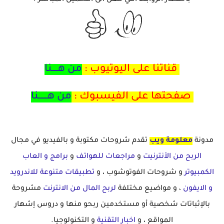
باختصار الروابط التي تنقل الى التحميل المباشر .
قناتنا على اليوتيوب :
من هــــنا
صفحتها على الفيسبوك :
من هــــــنا
مدونة
معلومة ويب
تقدم شروحات مكتوبة و بالفيديو في مجال
الربح من الأنترنيت
و
مراجعات للهواتف
و
برامج و العاب
الكمبيوتر
و شروحات الفوتوشوب ، و
تطبيقات متنوعة للاندرويد
و الايفون
، و مواضيع مختلفة
لربح المال من الانترنت
مشروحة
بالإثباتات شخصية أو مستخدمين ربحو منها و دروس إشهار
المواقع ، و
اخبار التقنية
و التكنولوجيا.