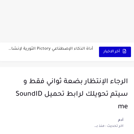
كشاف Wurkkos HD03 بقوة إضاءة احترافية و تصميم مميز ومتين...
أداة الذكاء الإصطناعي Pictory الثورية لإنشاء الفيديوهات باحتراف… من النص...
أول لابتوب قابل للطي من هواوي! MateBook X Fold Ultimate...
أخر الاخبار
الدليل الكامل لإنشاء قناة يوتيوب ناجحة والربح منها للمبتدئين في...
vidIQ: دليلك الذكي لتحسين سيو اليوتيوب ورفع نسبة المشاهدات 2025
الرجاء الإنتظار بضعة ثواني فقط و
أفضل ثلاث برامج في رمضان 2025: دليل شامل لأفضل التطبيقات...
سيتم تحويلك لرابط تحميل SoundID
كيفية الاستعلام عن نتائج مسابقة سوناطراك 2025: الدليل الشامل
me
منحة البطالة الجزائرية 2025 دليل تجديد المنحة بسرعة وسهولة
آدم
تطبيق Cricfy TV: بوابتك المثلى لعالم مشاهدة الرياضة البث المباشر...
اخر تحديث :
منذ بضع اعوام