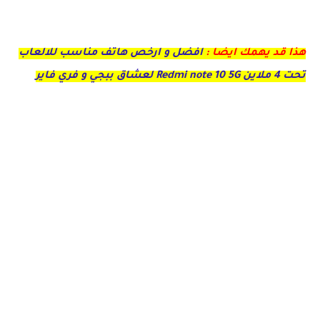
هذا قد يهمك ايضا :
افضل و ارخص هاتف مناسب للالعاب
تحت 4 ملاين Redmi note 10 5G لعشاق ببجي و فري فاير