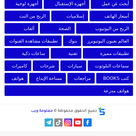
أبحث عن عمل
أجهزة الإستقبال
أجهزة لوحية
أسعار الهاتف
إسلاميات
الربح من النت
الربح من اليوتيوب
الصحة
ألعاب
العالم بعيون اليوتيوبرز
بنوك
تطبيقات مشاهدة القنوات
تطبيقات مميزة
تقنية
ساعات ذكية
سماعات البلوثوت
سيارات
شرحات
كاميرات
كتب BOOKS
مراجعات
مساحة الإبداع
هواتف
هواتف مدرعة
جميع الحقوق محفوظة ©
معلومة ويب