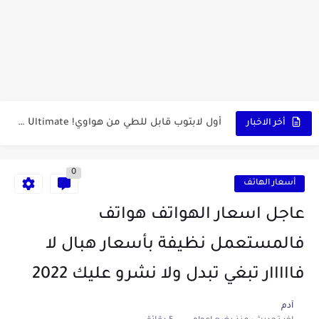
كشاف Wurkkos HD03 بقوة إضاءة احترافية و تصميم مميز ومتين...
أداة الذكاء الإصطناعي Pictory الثورية لإنشاء الفيديوهات باحتراف… من النص...
أول لابتوب قابل للطي من هواوي! MateBook X Fold Ultimate...
أخر الاخبار
الدليل الكامل لإنشاء قناة يوتيوب ناجحة والربح منها للمبتدئين في...
0
vidIQ: دليلك الذكي لتحسين سيو اليوتيوب ورفع نسبة المشاهدات 2025
أسعار الهاتف
أفضل ثلاث برامج في رمضان 2025: دليل شامل لأفضل التطبيقات...
عاجل اسعار الهواتف هواتف
كيفية الاستعلام عن نتائج مسابقة سوناطراك 2025: الدليل الشامل
فالمستعمل نظيفة بأسعار هبال لا
منحة البطالة الجزائرية 2025 دليل تجديد المنحة بسرعة وسهولة
فااااار تبغي تبدل ولا نشرو عليك 2022
تطبيق Cricfy TV: بوابتك المثلى لعالم مشاهدة الرياضة البث المباشر...
آدم
خاتم ذكي بإمتياز يدعم الذكاء الإصطناعي لمراقبة الصحة -...