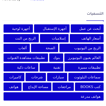
التسميات
أبحث عن عمل
أجهزة الإستقبال
أجهزة لوحية
أسعار الهاتف
إسلاميات
الربح من النت
الربح من اليوتيوب
الصحة
ألعاب
العالم بعيون اليوتيوبرز
بنوك
تطبيقات مشاهدة القنوات
تطبيقات مميزة
تقنية
ساعات ذكية
سماعات البلوثوت
سيارات
شرحات
كاميرات
كتب BOOKS
مراجعات
مساحة الإبداع
هواتف
هواتف مدرعة