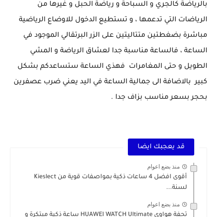
بالرياضة كالجري و السباحة و رياضة الحبل و غيرها من
الرياضات التي تدعمها ، و تستطيع الدخول للاوضاع الرياضية
مباشرة بضغطتين متتاليتين على الزر البرتقالي الموجود في
الساعة ، فالساعة مناسبة جدا لعشاق الرياضة و المشي
الطويل و حتى المغامرات فهذي الساعة ستساعدكم بشكل
كبير بالاضافة الى جمالية الساعة في اليد يعني ضرب عصفرين
بحجر بسعر مناسب بزاف جدا .
قد يعجبك ايضا
منذ بضع اعوام
أقوى افضل 4 ساعات ذكية بمواصفات قوية من Kieslect
لسنة...
منذ بضع اعوام
تحفة هواوي HUAWEI WATCH Ultimate ساعة ذكية مبتكرة و