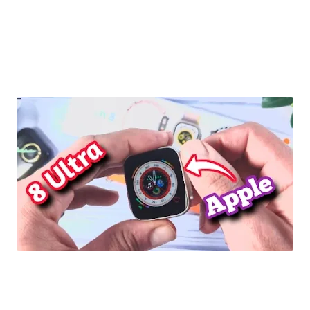
افضل ساعة ذكية 8Ultra شبيهة لساعة Apple watch الاخيرة و بسعر و مميزات ممتازة جدا