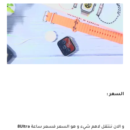
مراجعة ساعة ذكية شبيهة Apple watch Serise 8 Ultra / بسعر مغري
السعر :
و الان ننتقل لاهم شيء و هو السعر فسعر ساعة
8Ultra