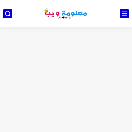
كشاف Wurkkos HD03 بقوة إضاءة احترافية و تصميم مميز ومتين...
أداة الذكاء الإصطناعي Pictory الثورية لإنشاء الفيديوهات باحتراف… من النص...
أول لابتوب قابل للطي من هواوي! MateBook X Fold Ultimate...
الدليل الكامل لإنشاء قناة يوتيوب ناجحة والربح منها للمبتدئين في...
vidIQ: دليلك الذكي لتحسين سيو اليوتيوب ورفع نسبة المشاهدات 2025