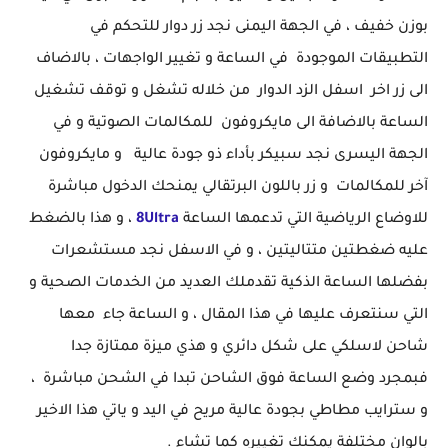
بوزن خفيف ، في الجهة اليمنى نجد زر دوار للتحكم في
التطبيقات الموجودة في الساعة و تغيير الواجهات ، بالاضاف
الى زر اخر اسفل الزد الدوار من خلاله تشغل و توقف تشغيل
الساعة بالاضافة الى مايكروفون للمكالمات الصوتية و في
الجهة اليسرى نجد سبيكر بأداء ذو جودة عالية و مايكروفون
آخر للمكالمات و زر باللون البرتقالي يمنحك الدخول مباشرة
للاوضاع الرياضية التي تدعمها الساعة
8Ultra
، و هذا بالضغط
عليه ضغطتين متتاليتين ، و في الاسفل نجد مستشعرات
بفضلها الساعة الذكية تقدملك العديد من الخدمات الصحية و
التي سنتعرف عليها في هذا المقال ، و الساعة جاء معها
شاحن لاسلكي على شكل دائري و هذي ميزة ممتازة جدا
فبمجرد وضع الساعة فوق الشاحن تبدا في الشحن مباشرة ،
و سترايب مطاطي بجودة عالية مريح في اليد و ياتي هذا الاخير
بالوان مختلفة يمكنك تغييره كما تشاء .