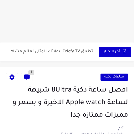
أفضل ثلاث برامج في رمضان 2025: دليل شامل لأفضل التطبيقات...
كيفية الاستعلام عن نتائج مسابقة سوناطراك 2025: الدليل الشامل
منحة البطالة الجزائرية 2025 دليل تجديد المنحة بسرعة وسهولة
تطبيق Cricfy TV: بوابتك المثلى لعالم مشاهدة الرياضة البث المباشر...
أخر الاخبار
خاتم ذكي بإمتياز يدعم الذكاء الإصطناعي لمراقبة الصحة -...
1
ساعات ذكية
افضل ساعة ذكية 8Ultra شبيهة
لساعة Apple watch الاخيرة و بسعر و
مميزات ممتازة جدا
آدم