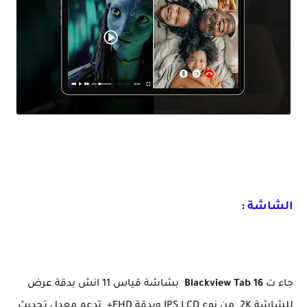
رسميا أقوى تابلت إقتصادية تدعم PC Mode Blackview Tab 16
الشاشة :
جاء ت
Blackview Tab 16
بشاشة قياس 11 انش بدقة عرض
للشاشة 2K من نوع IPS LCD وبدقة FHD+ تدعم معدل تحديث