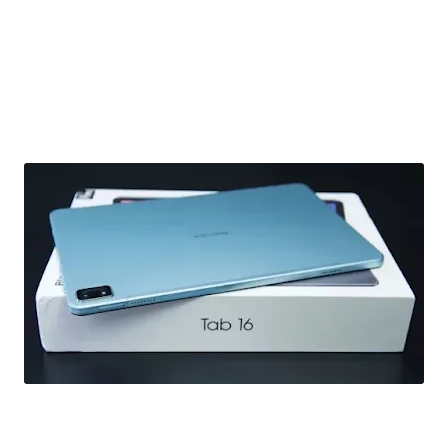
رسميا أقوى تابلت إقتصادية تدعم PC Mode Blackview Tab 16