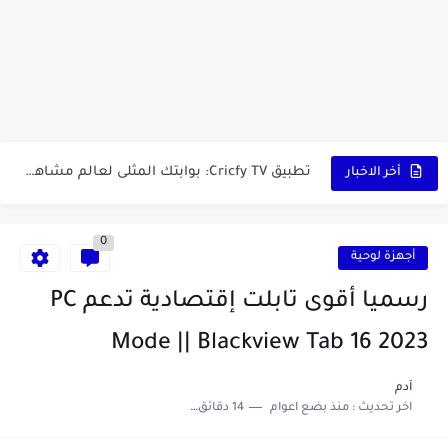
أفضل ثلاث برامج في رمضان 2025: دليل شامل لأفضل التطبيقات...
كيفية الاستعلام عن نتائج مسابقة سوناطراك 2025: الدليل الشامل
منحة البطالة الجزائرية 2025 دليل تجديد المنحة بسرعة وسهولة
تطبيق Cricfy TV: بوابتك المثلى لعالم مشاهدة الرياضة البث المباشر...
خاتم ذكي بإمتياز يدعم الذكاء الإصطناعي لمراقبة الصحة -...
أخر الاخبار
0
أجهزة لوحية
رسميا أقوى تابلت إقتصادية تدعم PC
Mode || Blackview Tab 16 2023
آدم
اخر تحديث :
منذ بضع اعوام
14 دقائق للقراءة