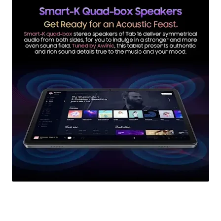
رسميا أقوى تابلت إقتصادية تدعم PC Mode Blackview Tab 16