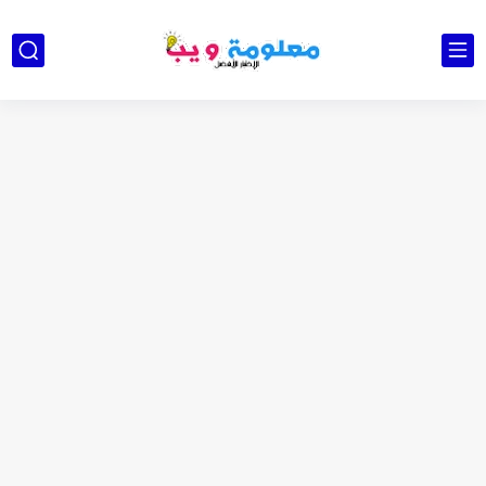
كشاف Wurkkos HD03 بقوة إضاءة احترافية و تصميم مميز ومتين...
أداة الذكاء الإصطناعي Pictory الثورية لإنشاء الفيديوهات باحتراف… من النص...
أول لابتوب قابل للطي من هواوي! MateBook X Fold Ultimate...
الدليل الكامل لإنشاء قناة يوتيوب ناجحة والربح منها للمبتدئين في...
vidIQ: دليلك الذكي لتحسين سيو اليوتيوب ورفع نسبة المشاهدات 2025