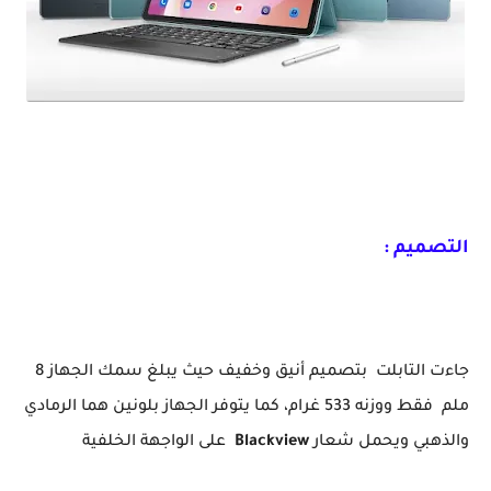
رسميا أقوى تابلت إقتصادية تدعم PC Mode Blackview Tab 16
التصميم :
جاءت التابلت بتصميم أنيق وخفيف حيث يبلغ سمك الجهاز 8
ملم فقط ووزنه 533 غرام، كما يتوفر الجهاز بلونين هما الرمادي
والذهبي ويحمل شعار
Blackview
على الواجهة الخلفية