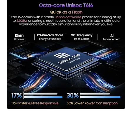
رسميا أقوى تابلت إقتصادية تدعم PC Mode Blackview Tab 16