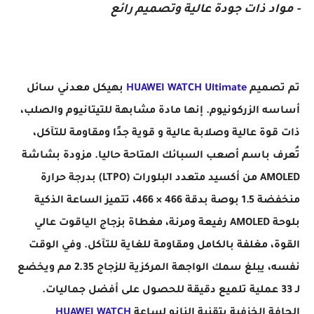
- مواد ذات جودة عالية وتصميم رائع
تم تصميم
HUAWEI WATCH Ultimate
بهيكل معدني سائل
أساسه الزركونيوم. إنها مادة مشابهة للتيتانيوم والصلب،
ذات قوة عالية وصلابة عالية و قوية جدًا ومقاومة للتآكل،
تُعرف باسم أصعب السبائك المتاحة حاليا. مزودة بشاشة
AMOLED من أكسيد متعدد البلورات (LTPO) بدرجة حرارة
منخفضة 1.5 بوصة بدقة 466 × 466، تتميز الساعة الذكية
بلوحة AMOLED رفيعة ومرنة، مغطاة بزجاج الياقوت عالي
القوة، مغلفة بالكامل ومقاومة للغاية للتآكل. وفي الوقت
نفسه، يبلغ سمك الواجهة المركزية للزجاج 2.35 مم ويخضع
لـ 33 عملية تلميع دقيقة للحصول على أفضل جماليات.
الحافة الخزفية بتقنية النانو لساعة
HUAWEI WATCH