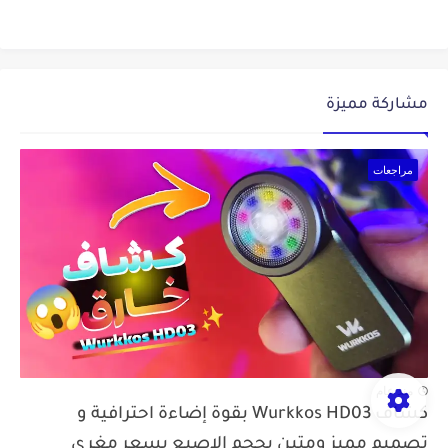
مشاركة مميزة
مراجعات
منذ عام
كشاف Wurkkos HD03 بقوة إضاءة احترافية و
تصميم مميز ومتين بحجم الاصبع بسعر مغري