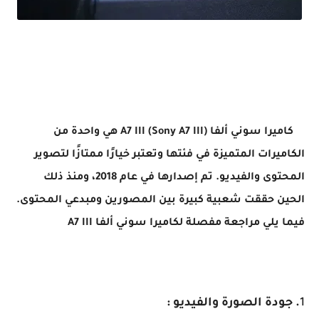
ضل اربع كاميرات إحترافية لتصوير لسنة 2023 -The four best professional cameras for photography for the
year 2023
كاميرا سوني ألفا A7 III (Sony A7 III) هي واحدة من
الكاميرات المتميزة في فئتها وتعتبر خيارًا ممتازًا لتصوير
المحتوى والفيديو. تم إصدارها في عام 2018، ومنذ ذلك
الحين حققت شعبية كبيرة بين المصورين ومبدعي المحتوى.
فيما يلي مراجعة مفصلة لكاميرا سوني ألفا A7 III
1
. جودة الصورة والفيديو :