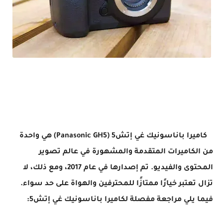
ضل اربع كاميرات إحترافية لتصوير لسنة 2023 -The four best professional cameras for photography for the
year 2023
كاميرا باناسونيك غي إتش5 (Panasonic GH5) هي واحدة
من الكاميرات المتقدمة والمشهورة في عالم تصوير
المحتوى والفيديو. تم إصدارها في عام 2017، ومع ذلك، لا
تزال تعتبر خيارًا ممتازًا للمحترفين والهواة على حد سواء.
فيما يلي مراجعة مفصلة لكاميرا باناسونيك غي إتش5: