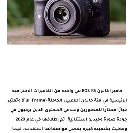
ضل اربع كاميرات إحترافية لتصوير لسنة 2023 -The four best professional cameras for photography for the
year 2023
كاميرا كانون EOS R5 هي واحدة من الكاميرات الاحترافية
الرئيسية في فئة كانون اللاعبين الكاملة (Full Frame) وتعتبر
خيارًا ممتازًا للمصورين ومبدعي المحتوى الذين يرغبون في
جودة صورة وفيديو استثنائية. تم إطلاقها في عام 2020
وحظيت بشعبية كبيرة بفضل مواصفاتها المتقدمة. فيما