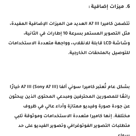
6. ميزات إضافية :
تتضمن كاميرا A7 III العديد من الميزات الإضافية المفيدة،
مثل التصوير المستمر بسرعة 10 إطارات في الثانية،
وشاشة LCD قابلة للانقلاب، وواجهة متعددة الاستخدامات
للتوصيل بالملحقات الخارجية.
بشكل عام تُعتبر كاميرا سوني ألفا A7 III (Sony A7 III) خيارًا
رائعًا للمصورين المحترفين ومبدعي المحتوى الذين يبحثون
عن جودة صورة وفيديو ممتازة وأداء عالي في ظروف
مختلفة. إنها كاميرا متعددة الاستخدامات وموثوقة تلبي
متطلبات التصوير الفوتوغرافي وتصوير الفيديو على حد