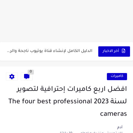
كشاف Wurkkos HD03 بقوة إضاءة احترافية و تصميم مميز ومتين...
أداة الذكاء الإصطناعي Pictory الثورية لإنشاء الفيديوهات باحتراف… من النص...
أول لابتوب قابل للطي من هواوي! MateBook X Fold Ultimate...
الدليل الكامل لإنشاء قناة يوتيوب ناجحة والربح منها للمبتدئين في...
أخر الاخبار
vidIQ: دليلك الذكي لتحسين سيو اليوتيوب ورفع نسبة المشاهدات 2025
0
أفضل ثلاث برامج في رمضان 2025: دليل شامل لأفضل التطبيقات...
كاميرات
كيفية الاستعلام عن نتائج مسابقة سوناطراك 2025: الدليل الشامل
افضل اربع كاميرات إحترافية لتصوير
منحة البطالة الجزائرية 2025 دليل تجديد المنحة بسرعة وسهولة
لسنة 2023 The four best professional
تطبيق Cricfy TV: بوابتك المثلى لعالم مشاهدة الرياضة البث المباشر...
cameras
خاتم ذكي بإمتياز يدعم الذكاء الإصطناعي لمراقبة الصحة -...
آدم