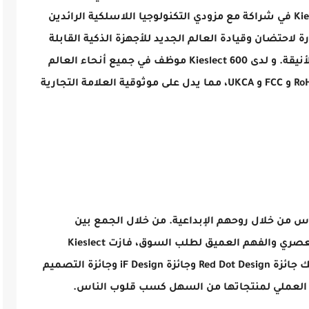
دولة. منذ تأسيسها في عام 2017، دخلت Kieslect في شراكة مع مزودي التكنولوجيا اللاسلكية الرائدين
 لاحتضان وقيادة العالم الجديد للأجهزة الذكية القابلة
للارتداء ذات الجودة العالية مع التصميمات الأنيقة. و لدى Kieslect 600 موظف في جميع أنحاء العالم
وجميع منتجاتها حاصلة على شهادات CE و RoHS و FCC و UKCA، مما يدل على موثوقية العلامة التجارية
صدق للناس من خلال روحهم الإبداعية. من خلال الجمع بين
التكنولوجيا اللاسلكية المتقدمة والتصميم العصري والفهم العميق لطلب السوق، فازت Kieslect
بالعديد من جوائز التصميم الدولية، بما في ذلك جائزة Red Dot Design وجائزة iF Design وجائزة التصميم
يق العملي لمنتجاتها من السهل كسب قلوب الناس.