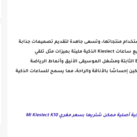
 بإمكانية استخدام منتجاتها، وتسعى جاهدة لتقديم تصميمات جذابة
وجودة ممتازة وأفضل الأسعار لعملائها. جميع ساعات Kieslect الذكية مليئة بميزات مثل تلقي
المكالمات على معصمك ومكالمات Bluetooth الثابتة ومشغل الموسيقى الأنيق وأنماط الرياضة
كين إحساسًا بالأناقة والراحة، مما يسمح للساعات الذكية
أفضل و أرخص ساعة ذكية أصلية ممكن شتريها بسعر مغري Mi Kieslect K10