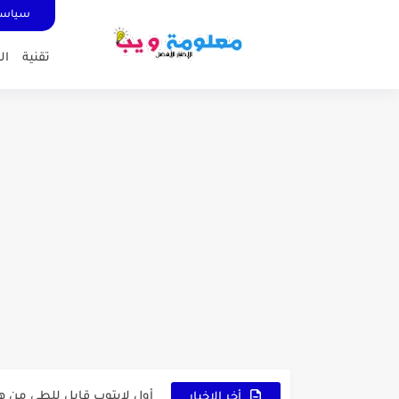
سياسة
تقنية
ال
كشاف Wurkkos HD03 بقوة إضاءة احترافية و تصميم مميز ومتين...
أداة الذكاء الإصطناعي Pictory الثورية لإنشاء الفيديوهات باحتراف… من النص...
أول لابتوب قابل للطي من هواوي!  X Fold Ultimate
أخر الاخبار