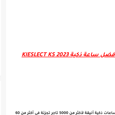
كية KIESLECT KS 2023
قامت Kieslect ببناء شبكة توزيع قوية توفر ساعات ذكية أنيقة لأكثر من 5000 تاجر تجزئة في أكثر من 60