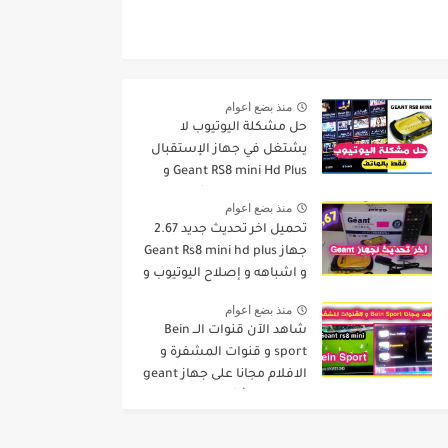
منذ بضع اعوام
حل مشكلة اليوتيوب لا
يشتغل في جهاز الإستقبال
Geant RS8 mini Hd Plus و
جميع الاجهزة المشابهة له .
منذ بضع اعوام
تحميل اخر تحديث جديد 2.67
جهاز Geant Rs8 mini hd plus
و اشباهه و إصلاح اليوتيوب و
مميزات اخرى Dernier Mise a
منذ بضع اعوام
Jour GN
شاهد الآن قنوات الــ Bein
sport و قنوات المشفرة و
الافلام مجانا على جهاز geant
rs8 mini و أشباهه