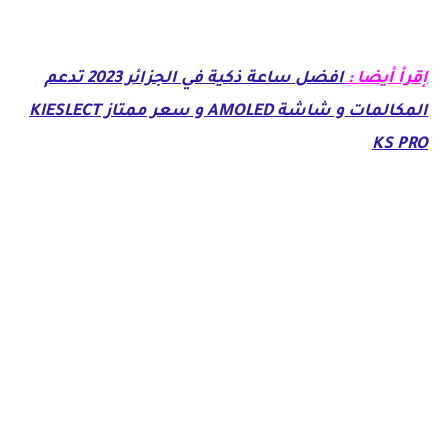
إقرأ أيضا :
افضل ساعة ذكية في الجزائر 2023 تدعم
المكالمات و شاشة AMOLED و سعر ممتاز KIESLECT
KS PRO