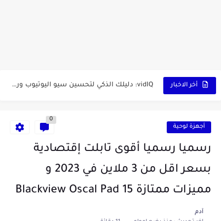
أداة الذكاء الإصطناعي Pictory الثورية لإنشاء الفيديوهات باحتراف… من النص...
أول لابتوب قابل للطي من هواوي! MateBook X Fold Ultimate...
الدليل الكامل لإنشاء قناة يوتيوب ناجحة والربح منها للمبتدئين في...
vidIQ: دليلك الذكي لتحسين سيو اليوتيوب ورفع نسبة المشاهدات 2025
أفضل ثلاث برامج في رمضان 2025: دليل شامل لأفضل التطبيقات...
أخر الاخبار
كيفية الاستعلام عن نتائج مسابقة سوناطراك 2025: الدليل الشامل
0
منحة البطالة الجزائرية 2025 دليل تجديد المنحة بسرعة وسهولة
أجهزة لوحية
تطبيق Cricfy TV: بوابتك المثلى لعالم مشاهدة الرياضة البث المباشر...
رسميا رسميا أقوى تابلت إقتصادية
خاتم ذكي بإمتياز يدعم الذكاء الإصطناعي لمراقبة الصحة -...
بسعر اقل من 3 ملاين في 2023 و
مميزات ممتازة Blackview Oscal Pad 15
آدم