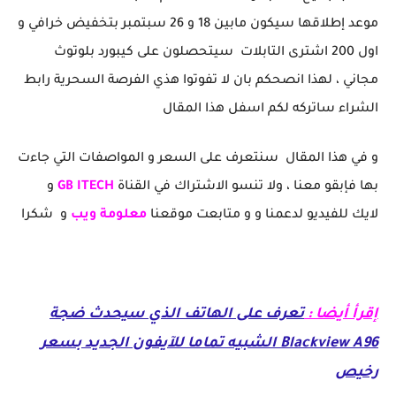
موعد إطلاقها سيكون مابين 18 و 26 سبتمبر بتخفيض خرافي و
اول 200 اشترى التابلات سيتحصلون على كيبورد بلوتوث
مجاني ، لهذا انصحكم بان لا تفوتوا هذي الفرصة السحرية رابط
الشراء ساتركه لكم اسفل هذا المقال
و في هذا المقال سنتعرف على السعر و المواصفات التي جاءت
بها فإبقو معنا ، ولا تنسو الاشتراك في القناة
GB ITECH
و
لايك للفيديو لدعمنا و و متابعت موقعنا
معلومة
ويب
و شكرا
إقرأ أيضا :
تعرف على الهاتف الذي سيحدث ضجة
Blackview A96 الشبيه تماما للآيفون الجديد بسعر
رخيص