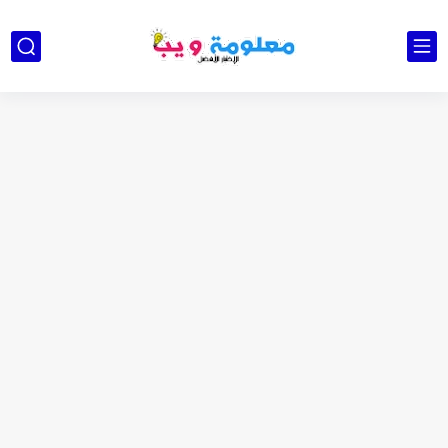
كشاف Wurkkos HD03 بقوة إضاءة احترافية و تصميم مميز ومتين...