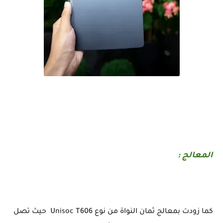
رسميا أقوى تابلت إقتصادية بسعر 3 ملاين في 2023 و مميزات ممتازة Blackview Oscal Pad 15
المعالج :
كما زودت بمعالج ثمان النواة من نوع Unisoc T606 حيث تصل