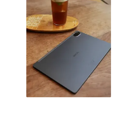
رسميا أقوى تابلت إقتصادية بسعر 3 ملاين في 2023 و مميزات ممتازة Blackview Oscal Pad 15