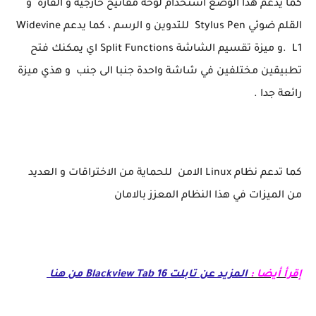
كما يدعم هذا الوضع استخدام لوحة مفاتيح خارجية و الفارة و
القلم ضوئي Stylus Pen للتدوين و الرسم ، كما يدعم Widevine
L1 .و ميزة تقسيم الشاشة Split Functions اي يمكنك فتح
تطبيقين مختلفين في شاشة واحدة جنبا الى جنب و هذي ميزة
رائعة جدا .
كما تدعم نظام Linux الامن للحماية من الاختراقات و العديد
من الميزات في هذا النظام المعزز بالامان
إقرأ أيضا :
المزيد عن تابلت Blackview Tab 16 من هنا