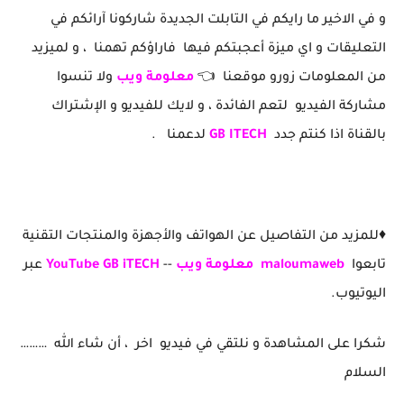
و في الاخير ما رايكم في التابلت الجديدة شاركونا آرائكم في
التعليقات و اي ميزة أعجبتكم فيها فاراؤكم تهمنا ، و لميزيد
من المعلومات زورو موقعنا 👈
معلومة
ويب
ولا تنسوا
مشاركة الفيديو لتعم الفائدة ، و لايك للفيديو و الإشتراك
بالقناة اذا كنتم جدد
GB ITECH
لدعمنا .
♦️للمزيد من التفاصيل عن الهواتف والأجهزة والمنتجات التقنية
تابعوا
maloumaweb
معلومة ويب
--
YouTube GB iTECH
عبر
اليوتيوب.
شكرا على المشاهدة و نلتقي في فيديو اخر ، أن شاء الله ………
السلام