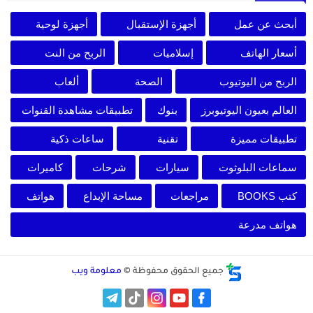
أبحث عن عمل
أجهزة الإستقبال
أجهزة لوحية
أسعار الهاتف
إسلاميات
الربح من النت
الربح من اليوتيوب
الصحة
ألعاب
العالم بعيون اليوتيوبرز
بنوك
تطبيقات مشاهدة القنوات
تطبيقات مميزة
تقنية
ساعات ذكية
سماعات البلوثوت
سيارات
شرحات
كاميرات
كتب BOOKS
مراجعات
مساحة الإبداع
هواتف
هواتف مدرعة
جميع الحقوق محفوظة ©
معلومة ويب