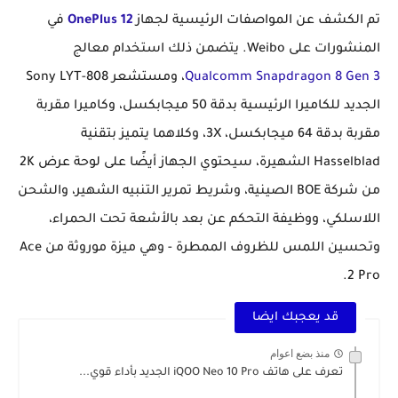
تم الكشف عن المواصفات الرئيسية لجهاز
OnePlus 12
في
المنشورات على Weibo. يتضمن ذلك استخدام معالج
Qualcomm Snapdragon 8 Gen 3
، ومستشعر Sony LYT-808
الجديد للكاميرا الرئيسية بدقة 50 ميجابكسل، وكاميرا مقربة
مقربة بدقة 64 ميجابكسل، 3X، وكلاهما يتميز بتقنية
Hasselblad الشهيرة، سيحتوي الجهاز أيضًا على لوحة عرض 2K
من شركة BOE الصينية، وشريط تمرير التنبيه الشهير، والشحن
اللاسلكي، ووظيفة التحكم عن بعد بالأشعة تحت الحمراء،
وتحسين اللمس للظروف الممطرة - وهي ميزة موروثة من Ace
2 Pro.
قد يعجبك ايضا
منذ بضع اعوام
تعرف على هاتف iQOO Neo 10 Pro الجديد بأداء قوي...