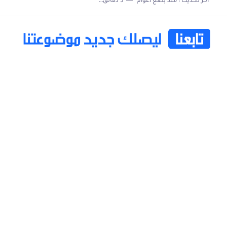
اخر تحديث :
منذ بضع اعوام
5 دقائق للقراءة
خاتم ذكي بإمتياز يدعم الذكاء الإصطناعي لمراقبة الصحة -...