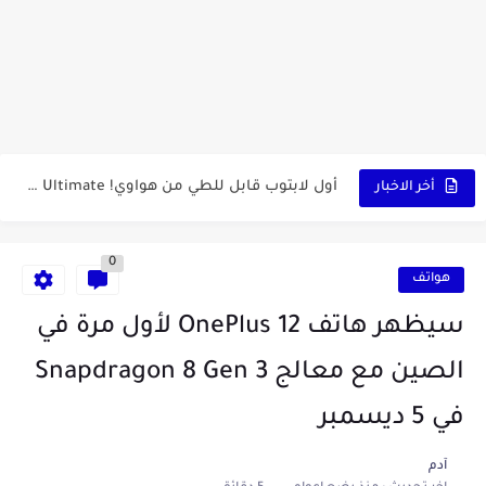
كشاف Wurkkos HD03 بقوة إضاءة احترافية و تصميم مميز ومتين...
أداة الذكاء الإصطناعي Pictory الثورية لإنشاء الفيديوهات باحتراف… من النص...
أول لابتوب قابل للطي من هواوي! MateBook X Fold Ultimate...
أخر الاخبار
الدليل الكامل لإنشاء قناة يوتيوب ناجحة والربح منها للمبتدئين في...
0
vidIQ: دليلك الذكي لتحسين سيو اليوتيوب ورفع نسبة المشاهدات 2025
هواتف
أفضل ثلاث برامج في رمضان 2025: دليل شامل لأفضل التطبيقات...
سيظهر هاتف OnePlus 12 لأول مرة في
كيفية الاستعلام عن نتائج مسابقة سوناطراك 2025: الدليل الشامل
الصين مع معالج Snapdragon 8 Gen 3
منحة البطالة الجزائرية 2025 دليل تجديد المنحة بسرعة وسهولة
في 5 ديسمبر
تطبيق Cricfy TV: بوابتك المثلى لعالم مشاهدة الرياضة البث المباشر...
آدم