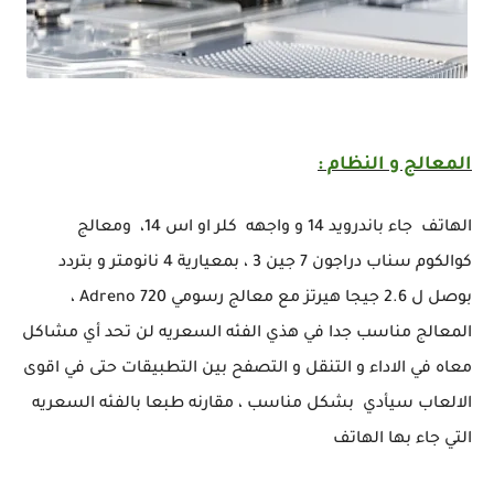
السعر والمواصفات الرسمية للهاتف الذكي OnePlus Nord CE 4 لسنة 2024
المعالج و النظام :
الهاتف جاء باندرويد 14 و واجهه كلر او اس 14، ومعالج
كوالكوم سناب دراجون 7 جين 3 ، بمعيارية 4 نانومتر و بتردد
بوصل ل 2.6 جيجا هيرتز مع معالج رسومي Adreno 720 ،
المعالج مناسب جدا في هذي الفئه السعريه لن تحد أي مشاكل
معاه في الاداء و التنقل و التصفح بين التطبيقات حتى في اقوى
الالعاب سيأدي بشكل مناسب ، مقارنه طبعا بالفئه السعريه
التي جاء بها الهاتف