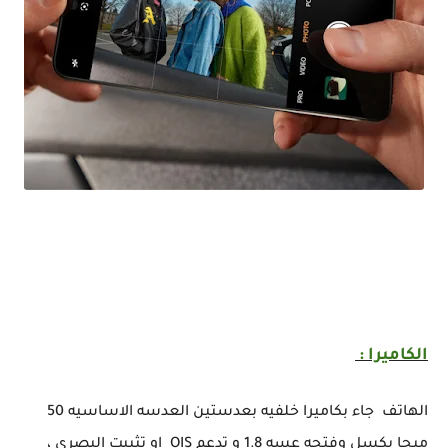
السعر والمواصفات الرسمية للهاتف الذكي OnePlus Nord CE 4 لسنة 2024
الكاميرا :
الهاتف جاء بكاميرا خلفيه بعدستين العدسه الاساسيه 50
ميجا بكسل وفتحه عسه 1.8 و تدعم OIS او تثبيت البصري ،