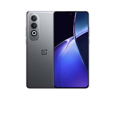
السعر والمواصفات الرسمية للهاتف الذكي OnePlus Nord CE 4 لسنة 2024