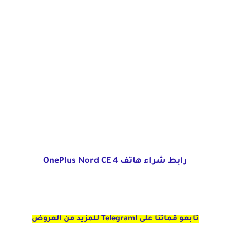
رابط شراء هاتف OnePlus Nord CE 4
تابعو قماتنا على Telegraml للمزيد من العروض