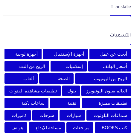
Translate
التسميات
أبحث عن عمل
أجهزة الإستقبال
أجهزة لوحية
أسعار الهاتف
إسلاميات
الربح من النت
الربح من اليوتيوب
الصحة
ألعاب
العالم بعيون اليوتيوبرز
بنوك
تطبيقات مشاهدة القنوات
تطبيقات مميزة
تقنية
ساعات ذكية
سماعات البلوثوت
سيارات
شرحات
كاميرات
كتب BOOKS
مراجعات
مساحة الإبداع
هواتف