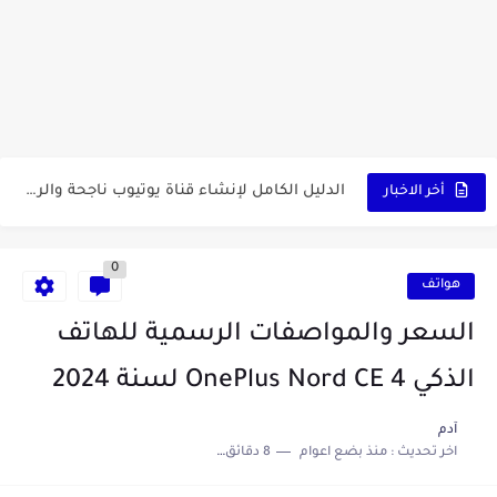
كشاف Wurkkos HD03 بقوة إضاءة احترافية و تصميم مميز ومتين...
أداة الذكاء الإصطناعي Pictory الثورية لإنشاء الفيديوهات باحتراف… من النص...
أول لابتوب قابل للطي من هواوي! MateBook X Fold Ultimate...
الدليل الكامل لإنشاء قناة يوتيوب ناجحة والربح منها للمبتدئين في...
أخر الاخبار
vidIQ: دليلك الذكي لتحسين سيو اليوتيوب ورفع نسبة المشاهدات 2025
0
أفضل ثلاث برامج في رمضان 2025: دليل شامل لأفضل التطبيقات...
هواتف
كيفية الاستعلام عن نتائج مسابقة سوناطراك 2025: الدليل الشامل
السعر والمواصفات الرسمية للهاتف
منحة البطالة الجزائرية 2025 دليل تجديد المنحة بسرعة وسهولة
الذكي OnePlus Nord CE 4 لسنة 2024
تطبيق Cricfy TV: بوابتك المثلى لعالم مشاهدة الرياضة البث المباشر...
آدم
اخر تحديث :
منذ بضع اعوام
8 دقائق للقراءة
خاتم ذكي بإمتياز يدعم الذكاء الإصطناعي لمراقبة الصحة -...