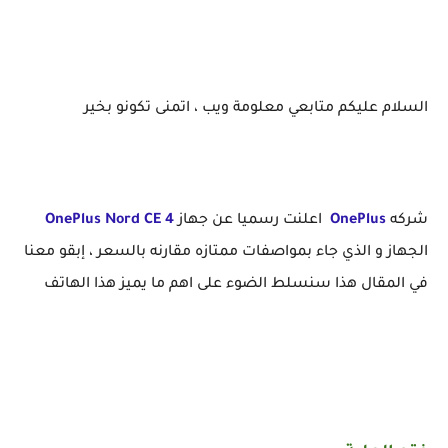
السعر والمواصفات الرسمية للهاتف الذكي OnePlus Nord CE 4 لسنة 202
السلام عليكم متابعي معلومة ويب ، اتمنى تكونو بخير
شركه
OnePlus
اعلنت رسميا عن جهاز
OnePlus Nord CE 4
الجهاز و الذي جاء بمواصفات ممتازه مقارنه بالسعر ، إبقو معنا
في المقال هذا سنسلط الضوء على اهم ما يميز هذا الهاتف