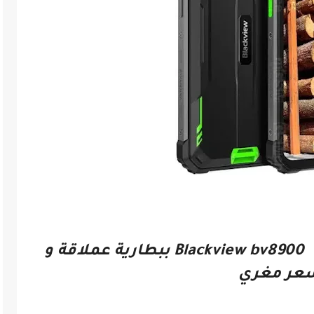
عر مغري
تعرف على سعر و مواصفات Blackview bv8900 ببطارية عملاقة و
عر مغري