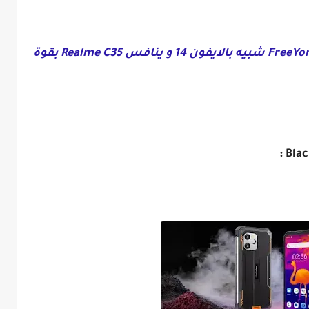
تعرف على افضل هاتف FreeYond M5 شبيه بالايفون 14 و ينافس Realme C35 بقوة