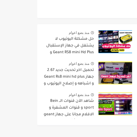
منذ بضع اعوام
حل مشكلة اليوتيوب لا
يشتغل في جهاز الإستقبال
Geant RS8 mini Hd Plus و
جميع الاجهزة المشابهة له .
منذ بضع اعوام
تحميل اخر تحديث جديد 2.67
جهاز Geant Rs8 mini hd plus
و اشباهه و إصلاح اليوتيوب و
مميزات اخرى Dernier Mise a
منذ بضع اعوام
Jour GN
شاهد الآن قنوات الــ Bein
sport و قنوات المشفرة و
الافلام مجانا على جهاز geant
rs8 mini و أشباهه