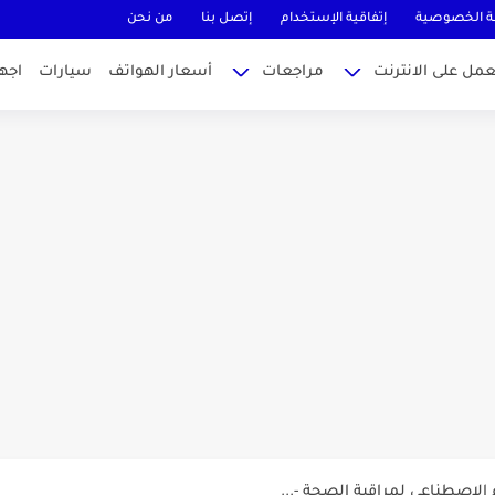
 الخصوصية
إتفاقية الإستخدام
إتصل بنا
من نحن
عمل على الانترنت
مراجعات
أسعار الهواتف
سيارات
اجه
MateBook...
وتيوب ناجحة والربح منها للمبتدئين في...
...
طراك 2025: الدليل الشامل
ء الإصطناعي لمراقبة الصحة -...