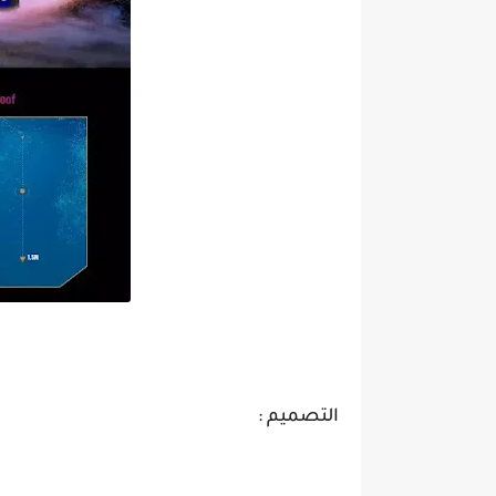
تعرف على سعر و مواصفات Blackview bv8900 ببطارية عملاقة و سعر
التصميم :