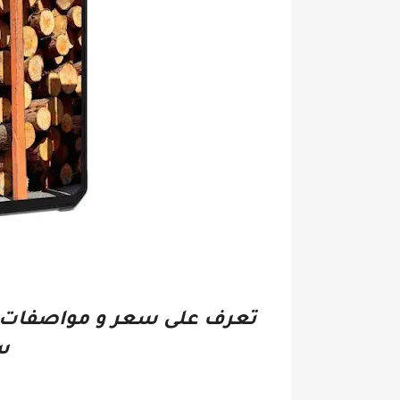
تعرف على سعر و مواصفات Blackview bv8900 ببطارية عملاقة و س
س