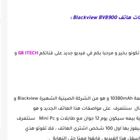
Blackview BV :
كونو بخير و مرحبا بكم في فيديو جديد على قناتكم
GB ITECH
و
هذا الهاتف دبابة بحيث جاء ببطارية عملاقة بسعة 10380mAh و هو من الشركة الصينية الشهيرة Blackview و
المقال سنتعرف على مواصفات هذا الهاتف الجديد و هو
Blackview BV8900 و سعره الرسمي و موعد بداية بيعه سيكون يوم 12 جوان مع طابلات و Mini Pc سنتعرف
على مميزاتهم بإختصار ، و ساعة ذكية مجانية سيفوز بها اول 100 شخص اشترى الهاتف ، فلا تفوتو هذي
فل هذا الفيديو ، فإبقوا معنا حتى النهاية .