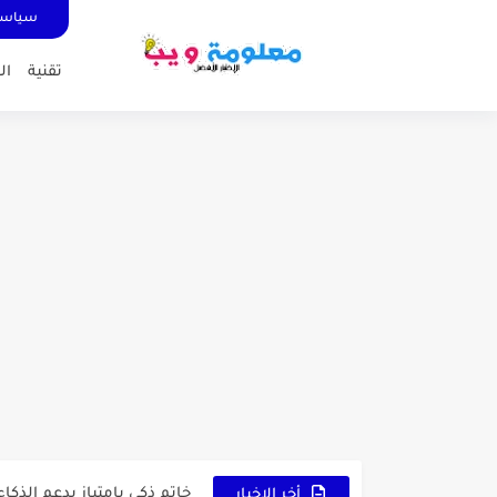
سياسة
تقنية
ال
كشاف Wurkkos HD03 بقوة إضاءة احترافية و تصميم مميز ومتين...
أداة الذكاء الإصطناعي Pictory الثورية لإنشاء الفيديوهات باحتراف… من النص...
أول لابتوب قابل للطي من هواوي!  X Fold Ultimate
الدليل الكامل لإنشاء قناة ي
vidIQ: دليلك الذكي لتحسين سيو اليوتيوب ورفع نسبة المشاهدات 2025
أفضل ثلاث برامج في رمضان 2025: دليل شامل لأفضل التطبيقات
كيفية الاستعلام عن نتائج مسابقة سونا
منحة البطالة الجزائرية 2025 دليل تجديد المنحة بسرعة وسهولة
تطبيق Cricfy TV: بوابتك المثلى لعالم مشاهدة الرياضة البث المباشر...
خاتم ذكي بإمتياز يدعم الذكا
أخر الاخبار